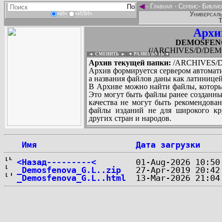
◄
-
Главная
-
Сервис
-
Библио
Универсаль
«И»
«ИЛИ»
Т
Архи
DEMOSFENOV
(/ARCHIVES/D/DEMO
◄ СМЕНИТЬ
►
|
▼ РАЗВЕРНУТЬ ▼
Архив текущей папки:
/ARCHIVES/D/
Архив формируется сервером автомати
а названия файлов даны как латиницей
В Архиве можно найти файлы, которы
Это могут быть файлы ранее созданны
качества не могут быть рекомендован
файлы изданий не для широкого кру
других стран и народов.
 Имя
Дата загрузки
...
<Назад---------<
_Demosfenova_G.L..zip
_Demosfenova_G.L..html