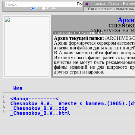
◄
-
Главная
-
Сервис
-
Библио
Универсальная библиотека,
«И»
«ИЛИ»
Архи
CHESNOKOV_
(/ARCHIVES/CH/CHES
◄ СМЕНИТЬ
►
|
▼ РАЗВЕРНУТЬ ▼
Архив текущей папки:
/ARCHIVES/CH
Архив формируется сервером автомати
а названия файлов даны как латиницей
В Архиве можно найти файлы, которы
Это могут быть файлы ранее созданны
качества не могут быть рекомендован
файлы изданий не для широкого кру
других стран и народов.
 Имя
...
<Назад---------<
Chesnokov_B.V.__Vmeste_s_kamnem.(1985).[d
_Chesnokov_B.V..zip
_Chesnokov_B.V..html