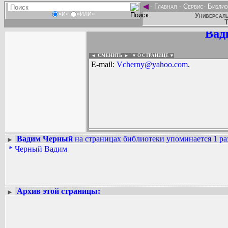
◄
-
Главная
-
Сервис
-
Библио
«И»
«ИЛИ»
Универсаль
Т
Вад
◄ СМЕНИТЬ
►
|
▼ О СТРАНИЦЕ ▼
E-mail:
Vcherny@yahoo.com
.
Вадим Черный
на страницах библиотеки упоминается 1 ра
►
*
Черный Вадим
Вадим Ершов...
...
СПИСОК НЕКОТОРЫХ ОЦИФРОВА
...
Архив этой страницы:
►