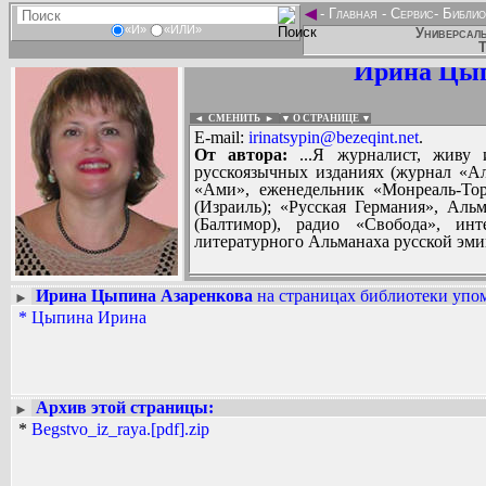
◄
-
Главная
-
Сервис
-
Библио
«И»
«ИЛИ»
Универсаль
Т
Ирина Цып
◄ СМЕНИТЬ
►
|
▼ О СТРАНИЦЕ ▼
E-mail:
irinatsypin@bezeqint.net
.
От автора:
...Я журналист, живу 
русскоязычных изданиях (журнал «А
«Ами», еженедельник «Монреаль-Торо
(Израиль); «Русская Германия», Аль
(Балтимор), радио «Свобода», инт
литературного Альманаха русской эмиг
Ирина Цыпина Азаренкова
на страницах библиотеки упом
►
*
Цыпина Ирина
Вадим Ершов...
...
СПИСОК НЕКОТОРЫХ ОЦИФРОВА
...
Архив этой страницы:
►
*
Begstvo_iz_raya.[pdf].zip