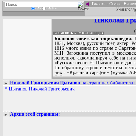
◄
-
Главная
-
Сервис
-
Библио
«И»
«ИЛИ»
Универсаль
Т
Николай Гр
◄ СМЕНИТЬ
►
|
▼ О СТРАНИЦЕ ▼
Большая советская энциклопедия:
Ц
1831, Москва), русский поэт, актер. 
1816 много ездил по стране с Сарато
М.Н. Загоскина поступил в московс
исполнял, аккомпанируя себе на гит
«Русские песни Н. Цыганова» издан 
По образному строю и тематике песн
них - «Красный сарафан» (музыка А.Е
С. Разине).
Вл. Муравьев:
...был сыном отпущенн
Николай Григорьевич Цыганов
на страницах библиотеки 
►
Отец его служил у крупного волжског
*
Цыганов Николай Григорьевич
Вадим Ершов...
жил то в одном городе, то в другом.
...
Цыганов учился урывками в училищах
Восемнадцати лет он поступил в Сара
СПИСОК НЕКОТОРЫХ ОЦИФРОВА
по Волге с гастролями. В саратовском
...
его игру увидел М.Н. Загоскин, тогд
Архив этой страницы:
►
впоследствии известный романист. 
Москву.
В Москве Цыганов вошел в труппу
народными песнями, которые он собир
получило одобрение и поддержку...