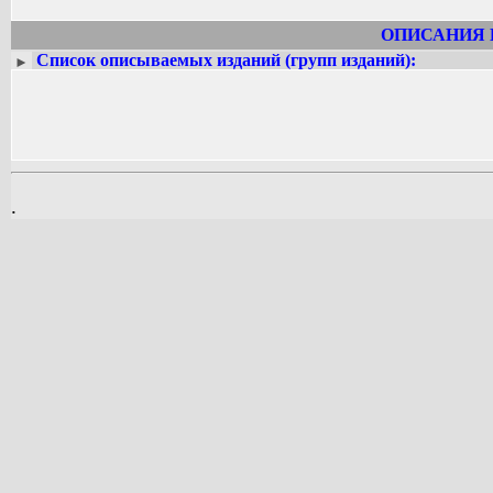
Песни Цыганова пели любимые мос
Пушкин.
ОПИСАНИЯ 
Цыганов умер в 1832 году. При его жи
Список описываемых изданий (групп изданий):
►
стихотворений...
.