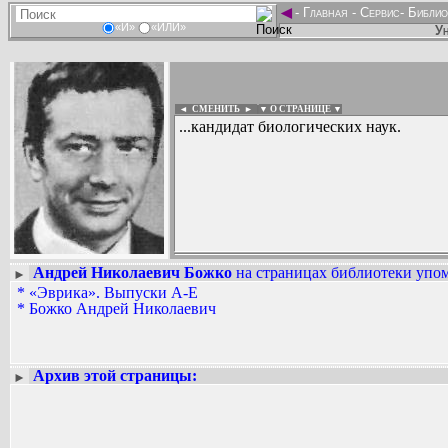
◄
-
Главная
-
Сервис
-
Библио
«И»
«ИЛИ»
Ун
◄ СМЕНИТЬ
►
|
▼ О СТРАНИЦЕ ▼
...кандидат биологических наук.
Андрей Николаевич Божко
на страницах библиотеки упом
►
Вадим Ершов...
*
«Эврика». Выпуски А-Е
...
*
Божко Андрей Николаевич
СПИСОК НЕКОТОРЫХ ОЦИФРОВА
...
Архив этой страницы:
►