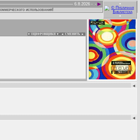
►
•
6.8.2026 -
-
коммерческого использования!
•
▼ ОЦИФРОВЩИКИ ▼
|
◄
СМЕНИТЬ ►
:
◄
◄