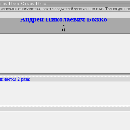
тека
-
Поиск
-
Справка
-
Почта
иверсальная библиотека, портал создателей электронных книг. Только для не
Андрей Николаевич Божко
-
()
инается 2 раза
:
ННЫХ ИЗДАНИЙ: