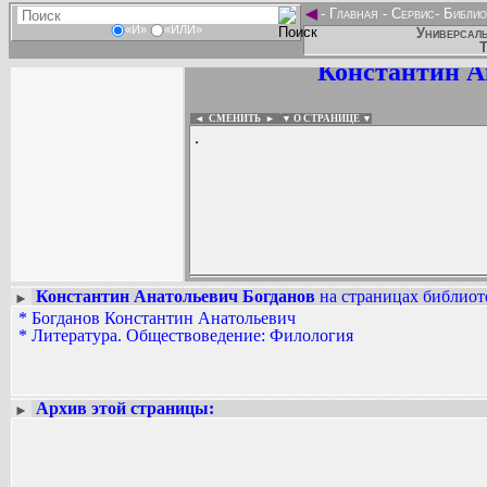
◄
-
Главная
-
Сервис
-
Библио
«И»
«ИЛИ»
Универсаль
Т
Константин А
◄ СМЕНИТЬ
►
|
▼ О СТРАНИЦЕ ▼
.
Константин Анатольевич Богданов
на страницах библиоте
►
*
Богданов Константин Анатольевич
Вадим Ершов...
*
Литература. Обществоведение: Филология
...
СПИСОК НЕКОТОРЫХ ОЦИФРОВА
...
Архив этой страницы:
►