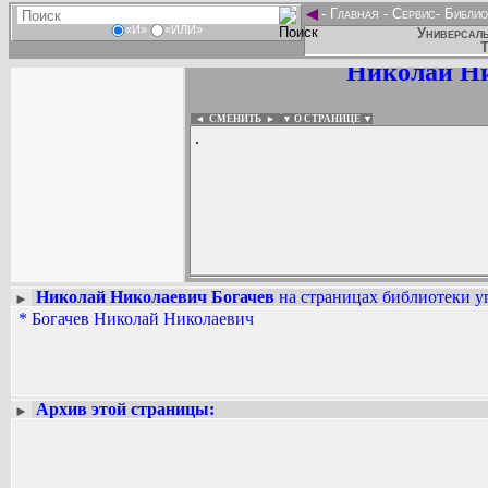
◄
-
Главная
-
Сервис
-
Библио
«И»
«ИЛИ»
Универсаль
Т
Николай Ни
◄ СМЕНИТЬ
►
|
▼ О СТРАНИЦЕ ▼
.
Николай Николаевич Богачев
на страницах библиотеки уп
►
*
Богачев Николай Николаевич
Вадим Ершов...
...
СПИСОК НЕКОТОРЫХ ОЦИФРОВА
...
Архив этой страницы:
►