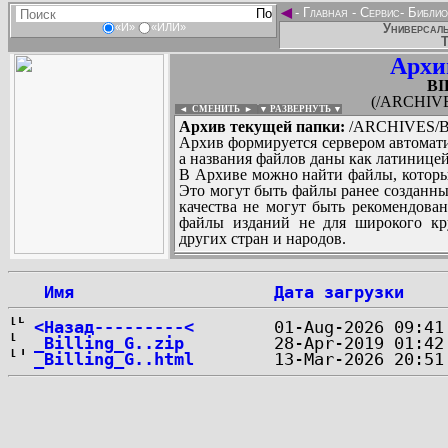
◄
-
Главная
-
Сервис
-
Библио
Универсаль
«И»
«ИЛИ»
Т
Архи
BI
(/ARCHIVE
◄ СМЕНИТЬ
►
|
▼ РАЗВЕРНУТЬ ▼
Архив текущей папки:
/ARCHIVES/B
Архив формируется сервером автомати
а названия файлов даны как латиницей
В Архиве можно найти файлы, которы
Это могут быть файлы ранее созданны
качества не могут быть рекомендован
файлы изданий не для широкого кру
других стран и народов.
 Имя
Дата загрузки
...
<Назад---------<
_Billing_G..zip
_Billing_G..html