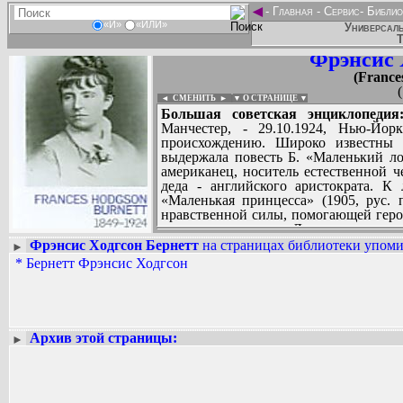
◄
-
Главная
-
Сервис
-
Библио
«И»
«ИЛИ»
Универсаль
Т
Фрэнсис 
(France
◄ СМЕНИТЬ
►
|
▼ О СТРАНИЦЕ ▼
Большая советская энциклопедия
Манчестер, - 29.10.1924, Нью-Йор
происхождению. Широко известны е
выдержала повесть Б. «Маленький лор
американец, носитель естественной ч
деда - английского аристократа. К
«Маленькая принцесса» (1905, рус. п
нравственной силы, помогающей геро
условиях, и рассказ «Два дня из жизни 
Фрэнсис Ходгсон Бернетт
на страницах библиотеки упомин
►
*
Бернетт Фрэнсис Ходгсон
Вадим Ершов...
...
СПИСОК НЕКОТОРЫХ ОЦИФРОВА
...
Архив этой страницы:
►