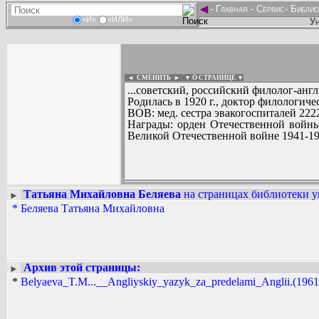
◄
-
Главная
-
Сервис
-
Библио
«И»
«ИЛИ»
Ун
◄ СМЕНИТЬ
►
|
▼ О СТРАНИЦЕ ▼
...советский, российский филолог-англ
Родилась в 1920 г., доктор филологич
ВОВ: мед. сестра эвакогоспиталей 2222
Награды: орден Отечественной войны
Великой Отечественной войне 1941-1945
Татьяна Михайловна Беляева
на страницах библиотеки у
►
Вадим Ершов...
*
Беляева Татьяна Михайловна
...
СПИСОК НЕКОТОРЫХ ОЦИФРОВА
...
Архив этой страницы:
►
*
Belyaeva_T.M...__Angliyskiy_yazyk_za_predelami_Anglii.(1961)