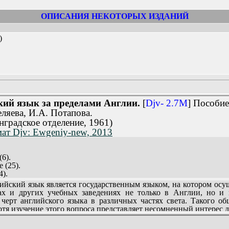
ОПИСАНИЯ НЕКОТОРЫХ ИЗДАНИЙ
)
ий язык за пределами Англии.
[
Djv- 2.7M
] Пособие
ляева, И.А. Потапова.
нградское отделение, 1961)
ат Djv: Ewgeniy-new, 2013
6).
 (25).
4).
(68).
ийский язык является государственным языком, на котором осу
ии и Океании (79).
ах и других учебных заведениях не только в Англии, но и 
ки (113).
 черт английского языка в различных частях света. Такого о
хотя изучение этого вопроса представляет несомненный интерес д