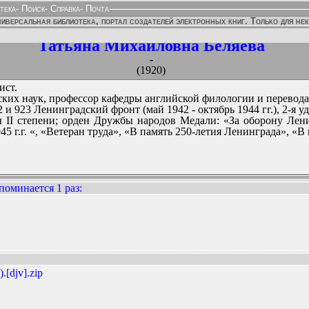
тека
-
Поиск
-
Справка
-
Почта
иверсальная библиотека, портал создателей электронных книг. Только для не
Татьяна Михайловна Беляева
-
(1920)
ист.
еских наук, профессор кафедры английской филологии и перевода.
 и 923 Ленинградский фронт (май 1942 - октябрь 1944 гг.), 2-я 
 II степени; орден Дружбы народов Медали: «За оборону Лени
 г.г. «, «Ветеран труда», «В память 250-летия Ленинграда», «В
поминается 1 раз
:
ННЫХ ИЗДАНИЙ:
.[djv].zip