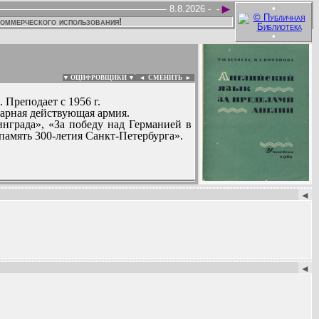
►
•
8.8.2026 -
-
коммерческого использования!
•
▼ ОЦИФРОВЩИКИ ▼
|
◄
СМЕНИТЬ ►
 Преподает с 1956 г.
ударная действующая армия.
нграда», «За победу над Германией в
 память 300-летия Санкт-Петербурга».
:
◄
◄