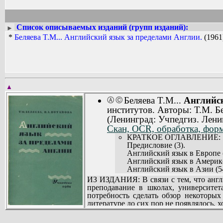
Список описываемых изданий (групп изданий):
►
*
Беляева T.M... Английский язык за пределами Англии.
(1961
▲
Беляева T.M...
Английск
Ⓐ
Ⓒ
институтов. Авторы: Т.M. Бе
(Ленинград: Учпедгиз. Лени
Скан, OCR, обработка, форм
КРАТКОЕ ОГЛАВЛЕНИЕ:
Предисловие (3).
Английский язык в Европе (
Английский язык в Америке
Английский язык в Азии (5
Английский язык в Африке 
ИЗ ИЗДАНИЯ: В связи с тем, что англ
Английский язык в Австрал
преподавание в школах, университет
Гибридные и смешанные язы
потребность сделать обзор некоторых
Креольские языки (139).
литературе до сих пор не появлялось, 