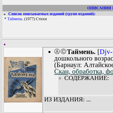
ОПИСАНИЯ 
Список описываемых изданий (групп изданий):
►
*
Таймень.
(1977) Стихи
▲
Таймень.
[
Djv-
Ⓐ
Ⓒ
дошкольного возрас
(Барнаул: Алтайско
Скан, обработка, ф
СОДЕРЖАНИЕ:
ИЗ ИЗДАНИЯ: ...