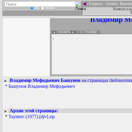
◄
-
Главная
-
Сервис
-
Библио
«И»
«ИЛИ»
Универсаль
Т
Владимир М
◄ СМЕНИТЬ
►
|
▼ О СТРАНИЦЕ ▼
.
Владимир Мефодьевич Башунов
на страницах библиотеки
►
*
Башунов Владимир Мефодьевич
Вадим Ершов...
...
СПИСОК НЕКОТОРЫХ ОЦИФРОВА
...
Архив этой страницы:
►
*
Taymen'.(1977).[djv].zip