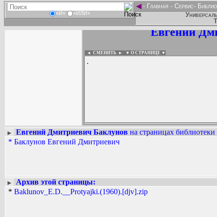
◄
-
Главная
-
Сервис
-
Библио
«И»
«ИЛИ»
Универсаль
Т
Евгений Дм
◄ СМЕНИТЬ
►
|
▼ О СТРАНИЦЕ ▼
.
Евгений Дмитриевич Баклунов
на страницах библиотеки 
►
*
Баклунов Евгений Дмитриевич
Вадим Ершов...
...
СПИСОК НЕКОТОРЫХ ОЦИФРОВА
...
Архив этой страницы:
►
*
Baklunov_E.D.__Protyajki.(1960).[djv].zip