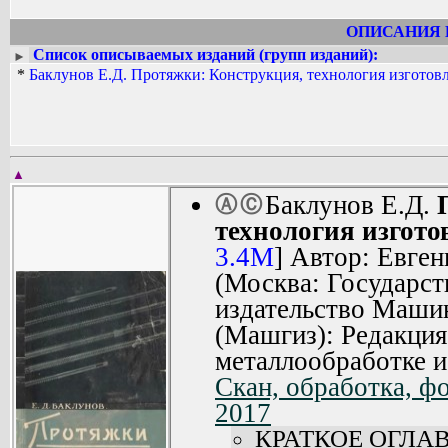
ОПИСАНИЯ 
Список описываемых изданий (групп изданий):
►
*
Баклунов Е.Д. Протяжки: Конструкция, технология изготовл
▲
Баклунов Е.Д.
Ⓐ
Ⓒ
технология изгото
3.4M
] Автор: Евге
(Москва: Государст
издательство Маши
(Машгиз): Редакция
металлообработке и
Скан, обработка, ф
2017
КРАТКОЕ ОГЛА