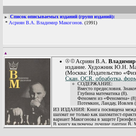
Список описываемых изданий (групп изданий):
►
*
Асриян В.А. Владимир Макогонов.
(1991)
▲
Асриян В.А.
Владимир
Ⓐ
Ⓒ
издание. Художник Ю.Н. Ма
(Москва: Издательство «Физ
Скан, OCR, обработка, форм
СОДЕРЖАНИЕ:
Вместо предисловия. Знаком
Глубина математика (8).
Феномен из «Феномена» (8)
Потемкин, Ландау, Иовлев (
Дебютант становится мастер
ИЗ ИЗДАНИЯ: Книга посвящена междун
Дороги, которые мы выбира
шахмат не только как шахматист-практи
Возвращение (20).
вариант Макогонова в защите Грюнфель
Лихорадка в турнирной «лих
В книгу включены лучшие партии В. 
Гроза могучих чемпионов (2
чемпионом мира Г. Каспаровым, а такж
Прерванный полуфинал, нед
Для широкого круга любителей шахмат