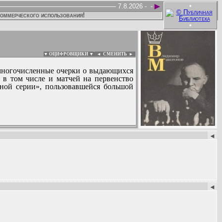
►
•
7.8.2026 -
-
коммерческого использования!
•
▼ ОЦИФРОВЩИКИ ▼
|
◄
СМЕНИТЬ ►
 многочисленные очерки о выдающихся
 в том числе и матчей на первенство
ной серии», пользовавшейся большой
:
◄
◄