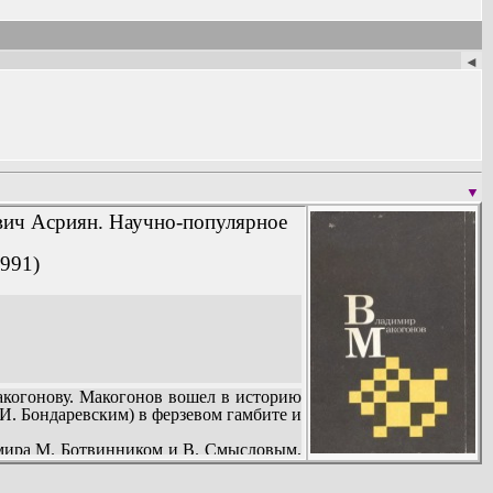
◄
▼
вич Асриян. Научно-популярное
1991)
когонову. Макогонов вошел в историю
 И. Бондаревским) в ферзевом гамбите и
мира М. Ботвинником и В. Смысловым,
 Д. Бронштейном и др.