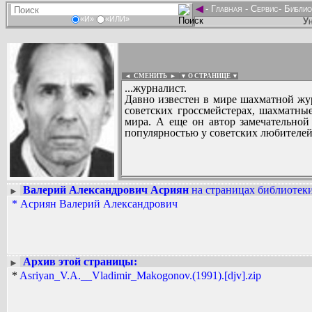
◄
-
Главная
-
Сервис
-
Библио
«И»
«ИЛИ»
Ун
◄ СМЕНИТЬ
►
|
▼ О СТРАНИЦЕ ▼
...журналист.
Давно известен в мире шахматной жу
советских гроссмейстерах, шахматны
мира. А еще он автор замечательно
популярностью у советских любителей 
Валерий Александрович Асриян
на страницах библиотеки
►
Вадим Ершов...
*
Асриян Валерий Александрович
...
СПИСОК НЕКОТОРЫХ ОЦИФРОВА
...
Архив этой страницы:
►
*
Asriyan_V.A.__Vladimir_Makogonov.(1991).[djv].zip