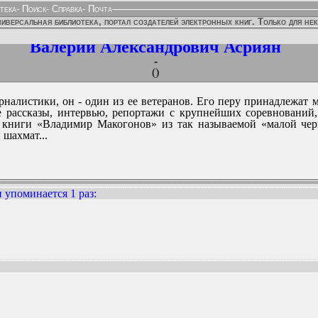
тека
-
Поиск
-
Справка
-
Почта
иверсальная библиотека, портал создателей электронных книг. Только для не
Валерий Александрович Асриян
-
()
рналистики, он - один из ее ветеранов. Его перу принадлежат
е рассказы, интервью, репортажи с крупнейших соревнований,
й книги «Владимир Макогонов» из так называемой «малой чер
шахмат...
 упоминается 1 раз
:
ННЫХ ИЗДАНИЙ: