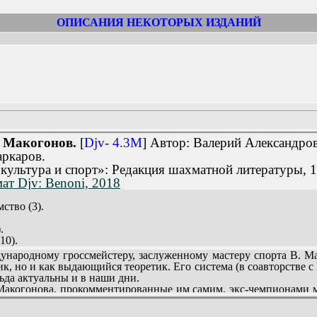
ОПИСАНИЯ НЕКОТОРЫХ ИЗДАНИЙ
 Макогонов.
[
Djv- 4.3M
] Автор: Валерий Александро
ркаров.
культура и спорт»: Редакция шахматной литературы, 
ат Djv: Benoni, 2018
ство (3).
.
10).
ом (15).
ародному гроссмейстеру, заслуженному мастеру спорта В. Ма
ем (17).
к, но и как выдающийся теоретик. Его система (в соавторстве с
да актуальны и в наши дни.
орадке» (23).
Макогонова, прокомментированные им самим, экс-чемпионами 
6).
е гроссмейстерами С. Флором, А. Лилиенталем, Г. Левенфишем,
оигранный матч, турнир в «огне» (33).
.