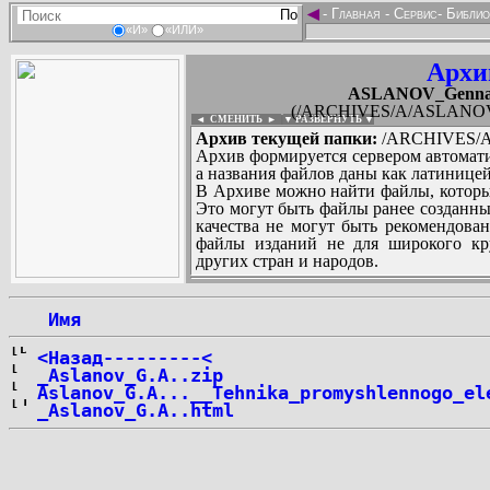
◄
-
Главная
-
Сервис
-
Библио
«И»
«ИЛИ»
Архи
ASLANOV_Gennadi
(/ARCHIVES/A/ASLANOV_Ge
◄ СМЕНИТЬ
►
|
▼ РАЗВЕРНУТЬ ▼
Архив текущей папки:
/ARCHIVES/A/
Архив формируется сервером автомати
а названия файлов даны как латиницей
В Архиве можно найти файлы, которы
Это могут быть файлы ранее созданны
качества не могут быть рекомендован
файлы изданий не для широкого кру
других стран и народов.
 Имя
...
<Назад---------<
_Aslanov_G.A..zip
Aslanov_G.A...__Tehnika_promyshlennogo_el
_Aslanov_G.A..html