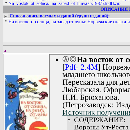
*
Na_vostok_ot_solnca,_na_zapad_ot_luny.(sb.1987).[pdf].zip
ОПИСАНИЯ 
Список описываемых изданий (групп изданий):
►
*
На восток от солнца, на запад от луны: Норвежские сказки и
▲
На восток от с
Ⓐ
Ⓒ
[
Pdf- 2.4M
] Норвеж
младшего школьного
Пересказала для де
Любарская. Оформл
Н.И. Брюханова.
(Петрозаводск: Изд
Источник получения
СОДЕРЖАНИЕ:
Вороны Ут-Реста