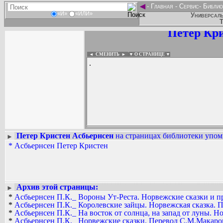
◄
-
Главная
-
Сервис
-
Библио
«И»
«ИЛИ»
Универсаль
Т
Петер Кри
◄ СМЕНИТЬ
►
|
▼ О СТРАНИЦЕ ▼
.
Петер Кристен Асбьернсен
на страницах библиотеки упоми
►
*
Асбьернсен Петер Кристен
Вадим Ершов...
...
СПИСОК НЕКОТОРЫХ ОЦИФРОВА
...
Архив этой страницы:
►
*
Асбьернсен П.К._ Вороны Ут-Реста. Норвежские сказки и пр
*
Асбьернсен П.К._ Королевские зайцы. Норвежская сказка. 
*
Асбьернсен П.К._ На восток от солнца, на запад от луны. Н
*
Асбьернсен П.К._ Норвежские сказки. Перевод С.М.Макаров