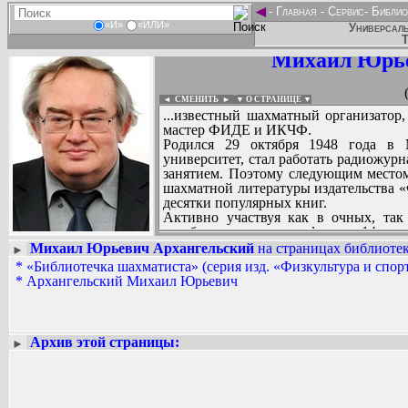
◄
-
Главная
-
Сервис
-
Библио
«И»
«ИЛИ»
Универсаль
Т
Михаил Юрье
◄ СМЕНИТЬ
►
|
▼ О СТРАНИЦЕ ▼
...известный шахматный организатор
мастер ФИДЕ и ИКЧФ.
Родился 29 октября 1948 года в 
университет, стал работать радиожур
занятием. Поэтому следующим местом
шахматной литературы издательства «
десятки популярных книг.
Активно участвуя как в очных, так
серебряную медаль в финале 14-го ч
второй половине 80-х годов был о
Михаил Юрьевич Архангельский
на страницах библиотек
►
СССР, в 90-е годы работал в Ассоц
*
«Библиотечка шахматиста» (серия изд. «Физкультура и спор
Вадим Ершов...
Михаил Юрьевич работает в штате Р
*
Архангельский Михаил Юрьевич
...
Архангельский из тех доброжелатель
опыт и знания привносят во все с
СПИСОК НЕКОТОРЫХ ОЦИФРОВА
секретарем Комиссии ветеранов РШФ
...
успешно занимается организацией и с
Архив этой страницы:
►
других мероприятий для шахматист
чемпионате Европы 2013 года среди
команды России.