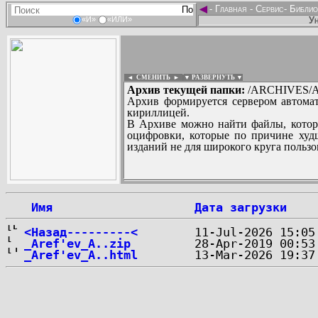
◄
-
Главная
-
Сервис
-
Библио
Ун
«И»
«ИЛИ»
◄ СМЕНИТЬ
►
|
▼ РАЗВЕРНУТЬ ▼
Архив текущей папки:
/ARCHIVES/A/
Архив формируется сервером автомат
кириллицей.
В Архиве можно найти файлы, котор
оцифровки, которые по причине худш
изданий не для широкого круга пользо
...
 Имя
Дата загрузки
<Назад---------<
_Aref'ev_A..zip
_Aref'ev_A..html