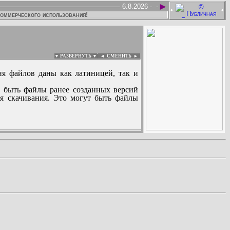
►
6.8.2026 -
-
•
•
коммерческого использования!
▼ РАЗВЕРНУТЬ ▼
|
◄
СМЕНИТЬ ►
ия файлов даны как латиницей, так и
 быть файлы ранее созданных версий
ля скачивания. Это могут быть файлы
: