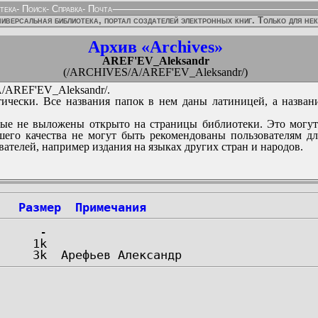
тека
-
Поиск
-
Справка
-
Почта
иверсальная библиотека, портал создателей электронных книг. Только для не
Архив «Archives»
AREF'EV_Aleksandr
(/ARCHIVES/A/AREF'EV_Aleksandr/)
AREF'EV_Aleksandr/.
ически. Все названия папок в нем даны латиницей, а назван
ые не выложены открыто на страницы библиотеки. Это могут
его качества не могут быть рекомендованы пользователям д
вателей, например издания на языках других стран и народов.
Размер
Примечания