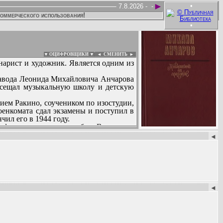
►
•
7.8.2026 -
-
коммерческого использования!
•
▼ ОЦИФРОВЩИКИ ▼
|
◄
СМЕНИТЬ ►
енарист и художник. Является одним из
 завода Леонида Михайловича Анчарова
Посещал музыкальную школу и детскую
ием Ракино, соучеником по изостудии,
оенкомата сдал экзамены и поступил в
ил его в 1944 году.
й фронт, проходил службу в Воздушно-
:
1946 года откомандирован в Москву.
◄
кой, студенткой МГХИ, изменило его
ого художественного института имени
 года.
наристом в сценарной мастерской при
◄
рвому советскому телесериалу «День за
барий №17, секция №10, 2-й ряд)...