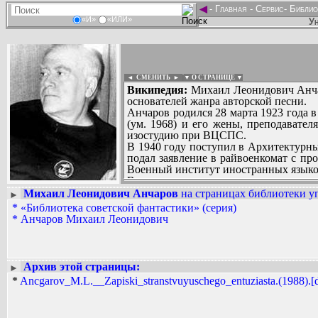
◄
-
Главная
-
Сервис
-
Библио
«И»
«ИЛИ»
Ун
◄ СМЕНИТЬ
►
|
▼ О СТРАНИЦЕ ▼
Википедия:
Михаил Леонидович Анчаро
основателей жанра авторской песни.
Анчаров родился 28 марта 1923 года 
(ум. 1968) и его жены, преподавате
изостудию при ВЦСПС.
В 1940 году поступил в Архитектурны
подал заявление в райвоенкомат с пр
Военный институт иностранных языков
В качестве военного переводчика с к
десантных войсках, участвовал в б
Михаил Леонидович Анчаров
на страницах библиотеки уп
►
Вадим Ершов...
Демобилизовавшись в 1947 году, жил н
*
«Библиотека советской фантастики» (серия)
...
В 1948 году поступил по конкурсу 
*
Анчаров Михаил Леонидович
планы: после месяца учебы во ВГИКе
СПИСОК НЕКОТОРЫХ ОЦИФРОВА
Сурикова, который закончил в 1954 го
...
В 1955-1958 годах учился на курсах
Сценарной студии Управления по про
Архив этой страницы:
►
В 1959-1961 годах снова жил на случа
*
Ancgarov_M.L.__Zapiski_stranstvuyuschego_entuziasta.(1988).[d
днем»). 27 декабря 1966 года станови
Михаил Анчаров скончался 11 июля 19