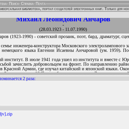
тека
-
Поиск
-
Справка
-
Почта
иверсальная библиотека, портал создателей электронных книг. Только для не
Михаил Леонидович Анчаров
-
(28.03.1923 - 11.07.1990)
в (1923-1990) - советский прозаик, поэт, бард, драматург, сц
в семье инженера-конструктора Московского электролампового
ля немецкого языка Евгении Исаевны Анчаровой (ум. 1959). 
й институт. В июле 1941 года ушел из института и вместе с Юр
осьбой зачислить добровольцем на фронт. По направлению райв
 Красной Армии, где изучал китайский и японский языки. Оконч
итайского языка в 1945 году был направлен на Дальневосточны
оевых действиях Советской Армии в Маньчжурии. В декабре 
оминается 2 раза
:
а случайные заработки.
на живописное отделение ВГИКа. Знакомство с Т.И. Сельвинс
 перешел на факультет живописи Московского государственн
ННЫХ ИЗДАНИЙ:
ду по специальности «Станковая живопись». Член ВКП(б) с 1950
 киносценаристов. В 1956-1959 годах работал референтом-сце
изводству фильмов Министерства культуры СССР.
йные заработки. С 1962 года пишет сценарии (в том числе к пе
jv].zip
тся членом Союза писателей СССР.
90 года. Похоронен на Новом Донском кладбище в Москве (колум