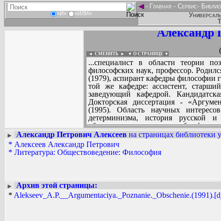
◄
-
Главная
-
Сервис
-
Библио
«И»
«ИЛИ»
Универсаль
Т
Александр 
◄ СМЕНИТЬ
►
|
▼ О СТРАНИЦЕ ▼
...специалист в области теории по
философских наук, профессор. Родил
(1979), аспирант кафедры философии 
той же кафедре: ассистент, старший
заведующий кафедрой. Кандидатска
Докторская диссертация - «Аргуме
(1995). Область научных интересо
детерминизма, история русской и
обосновывается значение общефилосо
аргументации. Различаются онтолог
Александр Петрович Алексеев
на страницах библиотеки у
►
аргументационной деятельности, уста
*
Алексеев Александр Петрович
Вадим Ершов...
Предлагается типология оценок аргу
*
Литература: Обществоведение: Философия
...
этическую, прагматическую, эмоцион
исследует гносеологическую и н
СПИСОК НЕКОТОРЫХ ОЦИФРОВА
философии XIX-XX вв. Член редакци
...
(1993, 1995, 1999) биобиблиографиче
Архив этой страницы:
►
Биографии, идеи, труды». Член редак
*
Alekseev_A.P.__Argumentaciya._Poznanie._Obschenie.(1991).[dj
Редактор и один из авторов «Краткого 