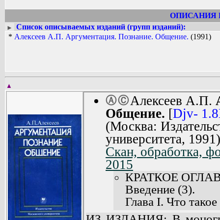
ОПИСАНИЯ 
Список описываемых изданий (групп изданий):
►
*
Алексеев А.П. Аргументация. Познание. Общение.
(1991)
▲
Алексеев А.П.
Ⓐ
Ⓒ
Общение.
[
Djv- 1.
(Москва: Издательс
университета, 1991
Скан, обработка, ф
2015
КРАТКОЕ ОГЛА
Введение (3).
Глава I. Что такое
Глава II. Истоки 
ИЗ ИЗДАНИЯ: В моногра