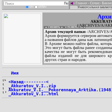
◄
-
Главная
-
Сервис
-
Библио
Универсальная библиоте
«И»
«ИЛИ»
Архи
AKKURATOV
(/ARCHIVES/A/AKKU
◄ СМЕНИТЬ
►
|
▼ РАЗВЕРНУТЬ ▼
Архив текущей папки:
/ARCHIVES/A/
Архив формируется сервером автомати
а названия файлов даны как латиницей
В Архиве можно найти файлы, которы
Это могут быть файлы ранее созданны
качества не могут быть рекомендован
файлы изданий не для широкого кру
других стран и народов.
 Имя
...
<Назад---------<
_Akkuratov_V.I..zip
Akkuratov_V.I.__Pokorennaya_Arktika.(1948
_Akkuratov_V.I..html