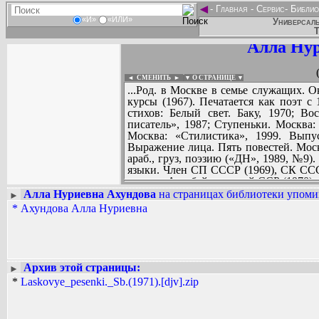
◄
-
Главная
-
Сервис
-
Библио
«И»
«ИЛИ»
Универсаль
Т
Алла Нур
◄ СМЕНИТЬ
►
|
▼ О СТРАНИЦЕ ▼
...Род. в Москве в семье служащих. 
курсы (1967). Печатается как поэт с
стихов: Белый свет. Баку, 1970; Во
писатель», 1987; Ступеньки. Москва:
Москва: «Стилистика», 1999. Выпу
Выражение лица. Пять повестей. Моск
араб., груз, поэзию («ДН», 1989, №9).
языки. Член СП СССР (1969), СК СССР
премии Азербайджанской ССР (1970).
Алла Нуриевна Ахундова
на страницах библиотеки упомин
►
*
Ахундова Алла Нуриевна
Вадим Ершов...
...
СПИСОК НЕКОТОРЫХ ОЦИФРОВА
...
Архив этой страницы:
►
*
Laskovye_pesenki._Sb.(1971).[djv].zip