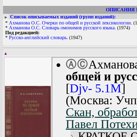
ОПИСАНИЯ 
Список описываемых изданий (групп изданий):
►
*
Ахманова О.С. Очерки по общей и русской лексикологии.
(1
*
Ахманова О.С. Словарь омонимов русского языка.
(1974)
Под редакцией:
*
Русско-английский словарь.
(1947)
▲
Ахманов
Ⓐ
Ⓒ
общей и рус
[
Djv- 5.1M
]
(Москва: Учп
Скан, обработ
Павел Потехи
КРАТКОЕ 