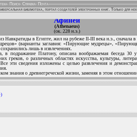
тека
-
Поиск
-
Справка
-
Почта
иверсальная библиотека, портал создателей электронных книг. Только для не
Афиней
(Athenaeus)
(ок. 228 н.э.)
из Навкратиды в Египте, жил на рубеже II-III века н.э., сначала 
дрецов» (варианты заглавия: «Пирующие мудрецы», «Пирующи
и сохранились лишь в извлечениях.
, в подражание Платону, описана воображаемая беседа 30 
их греков, о различных областях искусства, культуры, литер
Все эти сведения изложены с целью развлечения и демонстра
ния.
ом знания о древнегреческой жизни, заменяя в этом отношени
)
ННЫХ ИЗДАНИЙ:
(проза)