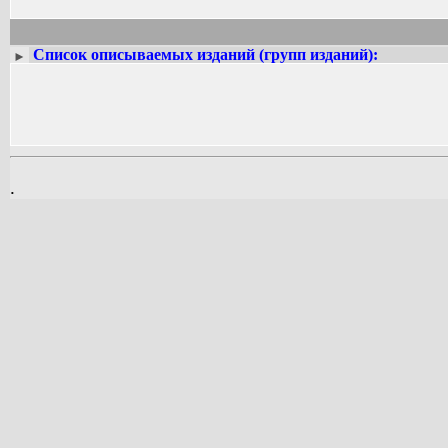
*
Проза. Разное
*
Сервантес Сааведра Мигель де
Список описываемых изданий (групп изданий):
►
.