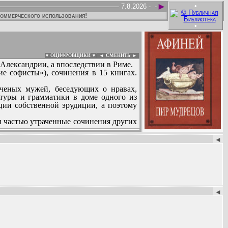
►
•
7.8.2026 -
-
коммерческого использования!
•
▼ ОЦИФРОВЩИКИ ▼
|
◄
СМЕНИТЬ ►
в Александрии, а впоследствии в Риме.
е софисты»), сочинения в 15 книгах.
ученых мужей, беседующих о нравах,
атуры и грамматики в доме одного из
ции собственной эрудиции, а поэтому
и частью утраченные сочинения других
:
◄
◄