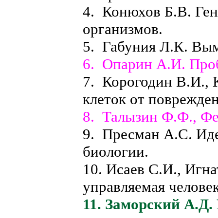
4. Конюхов Б.В. Ген
организмов.
5. Габуния Л.К. В
6. Опарин А.И. Про
7. Корогодин В.И.,
клеток от поврежде
8. Талызин Ф.Ф., Ф
9. Пресман А.С. Ид
биологии.
10. Исаев С.И., Игн
управляемая челове
11. Заморский А.Д