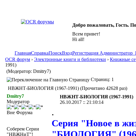
Добро пожаловать, Гость. П
Всем привет!
Hi all!
Главная
Справка
Поиск
Вход
Регистрация
Администратор
OCR форум
›
Электронные книги и библиотеки
›
Книжные сер
1991)
(Модератор: Dmitry7)
Страниц: 1
НВЖНТ-БИОЛОГИЯ (1967-1991) (Прочитано 42628 раз)
Dmitry7
НВЖНТ-БИОЛОГИЯ (1967-1991)
Модератор
26.10.2017 :: 21:10:14
.
Вне Форума
Серия "Новое в жиз
Соберем Серии
"БИОЛОГИЯ" (1967
"НВЖНиТ"!