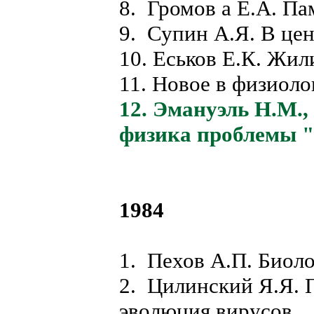
8. Громов а Е.А. Па
9. Супин А.Я. В це
10. Еськов Е.К. Жи
11. Новое в физиоло
12. Эмануэль Н.М.
физика проблемы "г
1984
1. Пехов А.П. Биоло
2. Цилинский Я.Я. 
эволюция вирусов.