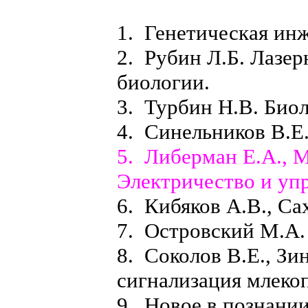
1. Генетическая ин
2. Рубин Л.Б. Лазер
биологии.
3. Турбин Н.В. Биол
4. Синельников В.Е
5. Либерман Е.А., 
Электричество и уп
6. Кибяков А.В., Са
7. Островский М.А.
8. Соколов В.Е., Зи
сигнализация млеко
9. Новое в познани