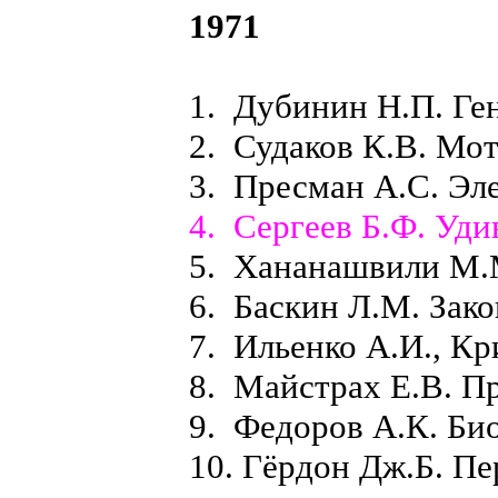
1971
1. Дубинин Н.П. Ген
2. Судаков К.В. Мо
3. Пресман А.С. Эл
4. Сергеев Б.Ф. Уди
5. Хананашвили М.М
6. Баскин Л.М. Зако
7. Ильенко А.И., Кр
8. Майстрах Е.В. П
9. Федоров А.К. Био
10. Гёрдон Дж.Б. П