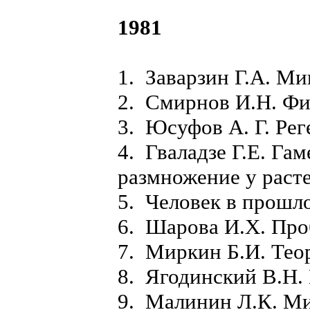
1981
1. Заварзин Г.А. Ми
2. Смирнов И.Н. Фи
3. Юсуфов А. Г. Ре
4. Гваладзе Г.Е. Га
размножение у раст
5. Человек в прошл
6. Шарова И.X. Пр
7. Миркин Б.И. Тео
8. Ягодинский В.Н.
9. Малинин Л.К. Ми