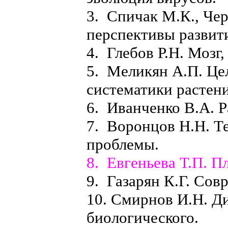
3. Спичак М.К., Че
перспективы развит
4. Глебов Р.Н. Мозг
5. Меликян А.П. Це
систематики растен
6. Иванченко В.А. Р
7. Воронцов Н.Н. Т
проблемы.
8. Евгеньева Т.П. П
9. Газарян К.Г. Сов
10. Смирнов И.Н. Д
биологического.