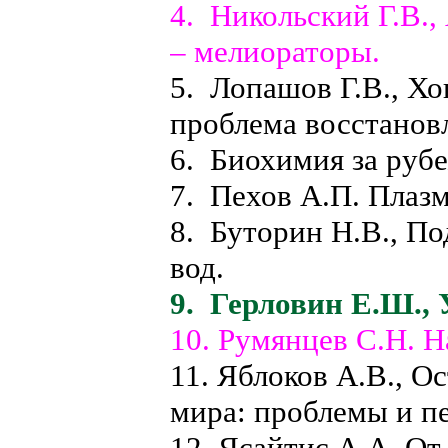
4. Никольский Г.В.
– мелиораторы.
5. Лопашов Г.В., Хо
проблема восстанов
6. Биохимия за руб
7. Пехов А.П. Плаз
8. Буторин Н.В., П
вод.
9. Герловин Е.Ш., 
10. Румянцев С.Н. 
11. Яблоков А.В., О
мира: проблемы и п
12. Ясайтис А.А. От