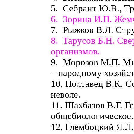
5. Себрант Ю.В., Тр
6. Зорина И.П. Жемч
7. Рыжков В.Л. Стр
8. Тарусов Б.Н. Св
организмов.
9. Морозов М.П. М
– народному хозяйст
10. Полтавец В.К. С
неволе.
11. Шахбазов В.Г. Г
общебиологическое.
12. Глембоцкий Я.Л.