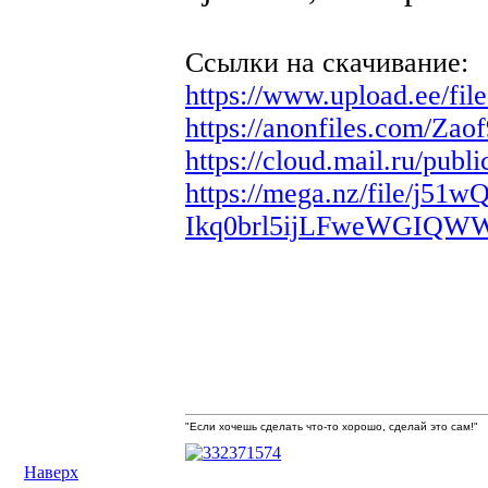
Ссылки на скачивание:
https://www.upload.ee/fi
https://anonfiles.com/Za
https://cloud.mail.ru/pub
https://mega.nz/file/
Ikq0brl5ijLFweWGIQW
"Если хочешь сделать что-то хорошо, сделай это сам!"
Наверх