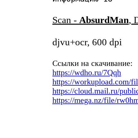
Scan -
AbsurdMan
, 
djvu+ocr, 600 dpi
Ссылки на скачивание:
https://wdho.ru/7Qqh
https://workupload.co
https://cloud.mail.ru/pu
https://mega.nz/file/