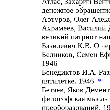
Атлас, Захарий Вен
денежное обращение
Артуров, Олег Алек
Ахрамеев, Василий 
великий патриот на
Базилевич К.В. О ч
Белинков, Семен Еф
1946
Бенедиктов И.А. Раз
пятилетке. 1946
*
Бетяев, Яков Демен
философская мысль 
преоборазований, 1