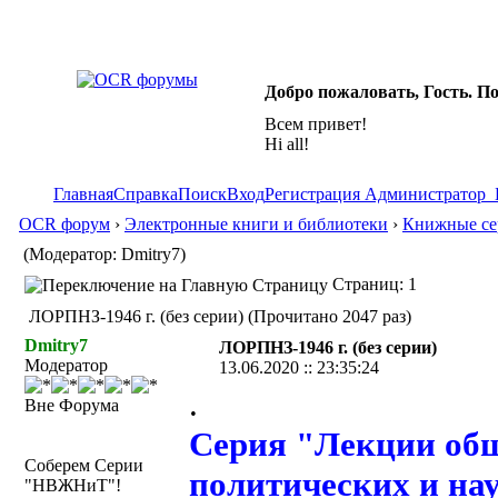
Добро пожаловать, Гость. П
Всем привет!
Hi all!
Главная
Справка
Поиск
Вход
Регистрация
Администратор
OCR форум
›
Электронные книги и библиотеки
›
Книжные сер
(Модератор: Dmitry7)
Страниц: 1
ЛОРПНЗ-1946 г. (без серии) (Прочитано 2047 раз)
Dmitry7
ЛОРПНЗ-1946 г. (без серии)
Модератор
13.06.2020 :: 23:35:24
.
Вне Форума
Серия "Лекции общ
Соберем Серии
политических и нау
"НВЖНиТ"!