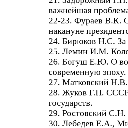
важнейшая проблема
22-23. Фураев В.К.
накануне президентс
24. Бирюков Н.С. За
25. Лемин И.М. Коло
26. Богуш Е.Ю. О в
современную эпоху.
27. Матковский Н.В
28. Жуков Г.П. ССС
государств.
29. Ростовский С.Н.
30. Лебедев Е.А., М