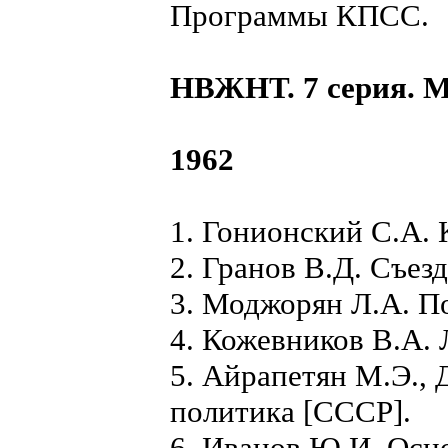
Программы КПСС.
НВЖНТ. 7 серия. 
1962
1. Гонионский С.А. 
2. Гранов В.Д. Съез
3. Моджорян Л.А. П
4. Кожевников В.А. 
5. Айрапетян М.Э.,
политика [СССР].
6. Иванов Ю.И. Осн