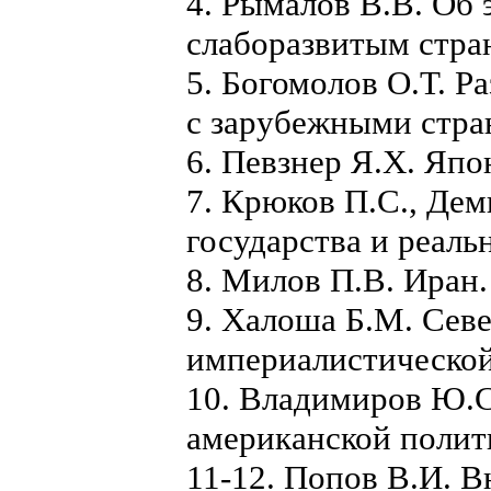
4. Рымалов В.В. Об
слаборазвитым стра
5. Богомолов О.Т. Р
с зарубежными стра
6. Певзнер Я.X. Япо
7. Крюков П.С., Дем
государства и реаль
8. Милов П.В. Иран.
9. Халоша Б.М. Севе
империалистической
10. Владимиров Ю.С
американской полит
11-12. Попов В.И. 