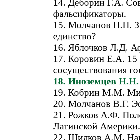
14. Деборин Г.А. Со
фальсификаторы.
15. Молчанов Н.Н. З
единство?
16. Яблочков Л.Д. А
17. Коровин Е.А. 1
сосуществования го
18. Иноземцев Н.Н
19. Кобрин М.М. Ми
20. Молчанов В.Г. Э
21. Рожков А.Ф. По
Латинской Америки
22. Шилков А.М. На