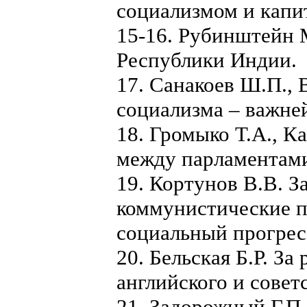
социализмом и капи
15-16. Рубинштейн 
Республики Индии.
17. Санакоев Ш.П.,
социализма – важне
18. Громыко Т.А., К
между парламентам
19. Кортунов В.В. 
коммунистические п
социальный прогрес
20. Бельская Б.Р. З
английского и совет
21. Задорожный Г.П.