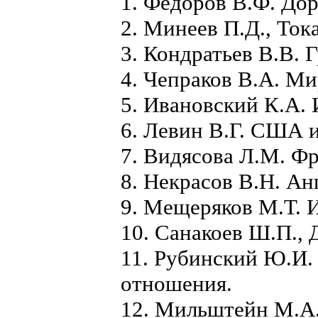
1. Федоров В.Ф. До
2. Минеев П.Д., Ток
3. Кондратьев В.В. 
4. Чепраков В.А. Ми
5. Ивановский К.А. 
6. Левин В.Г. США 
7. Видясова Л.М. Ф
8. Некрасов В.Н. Ан
9. Мещеряков М.Т. 
10. Санакоев Ш.П.,
11. Рубинский Ю.И
отношения.
12. Мильштейн М.А.