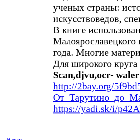
ученых страны: исто
искусствоведов, спе
В книге использова
Малоярославецкого 
года. Многие матер
Для широкого круга 
Scan,djvu,ocr- waler
http://2bay.org/5f9
От_Тарутино_до_Ма
https://yadi.sk/i/p
Наверх