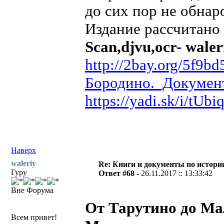
до сих пор не обна
Издание рассчитано 
Scan,djvu,ocr- waler
http://2bay.org/5f9
Бородино._Документ
https://yadi.sk/i/tUb
Наверх
waleriy
Re: Книги и документы по истори
Гуру
Ответ #68 -
26.11.2017 :: 13:33:42
Вне Форума
От Тарутино до Ма
Всем привет!