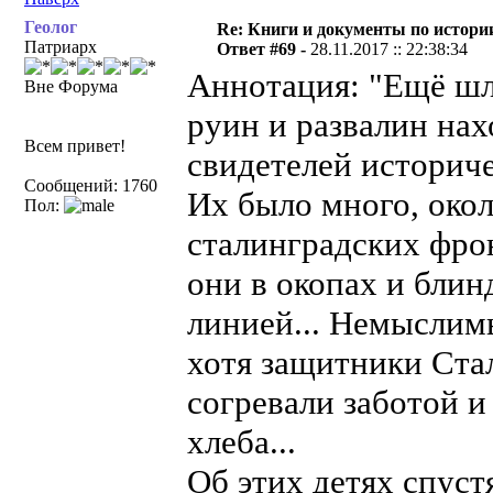
Геолог
Re: Книги и документы по истори
Патриарх
Ответ #69 -
28.11.2017 :: 22:38:34
Аннотация: "Ещё шл
Вне Форума
руин и развалин на
Всем привет!
свидетелей историч
Сообщений: 1760
Их было много, око
Пол:
сталинградских фро
они в окопах и блин
линией... Немыслим
хотя защитники Ста
согревали заботой и
хлеба...
Об этих детях спуст