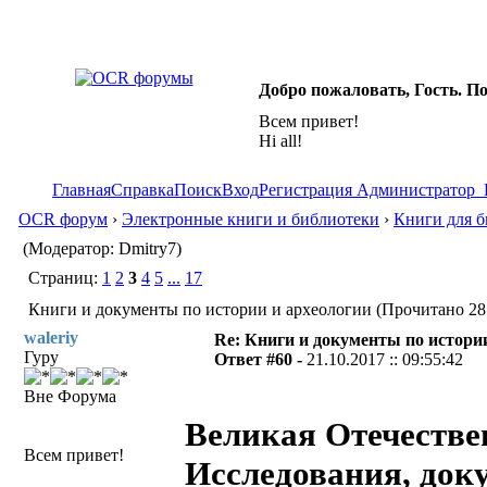
Добро пожаловать, Гость. П
Всем привет!
Hi all!
Главная
Справка
Поиск
Вход
Регистрация
Администратор
OCR форум
›
Электронные книги и библиотеки
›
Книги для б
(Модератор: Dmitry7)
Страниц:
1
2
3
4
5
...
17
Книги и документы по истории и археологии (Прочитано 28
waleriy
Re: Книги и документы по истори
Гуру
Ответ #60 -
21.10.2017 :: 09:55:42
Вне Форума
Великая Отечествен
Всем привет!
Исследования, док