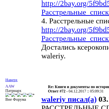
http://2bay.org/5f9
Расстрельные_списки
4. Расстрельные спи
http://2bay.org/5f9
Расстрельные_списки
Достались ксерокопи
waleriy.
Наверх
AAW
Re: Книги и документы по истори
Патриарх
Ответ #72 -
04.12.2017 :: 05:09:31
waleriy писал(а)
03.
Вне Форума
РАССТРЕЛЬНЫЕ С