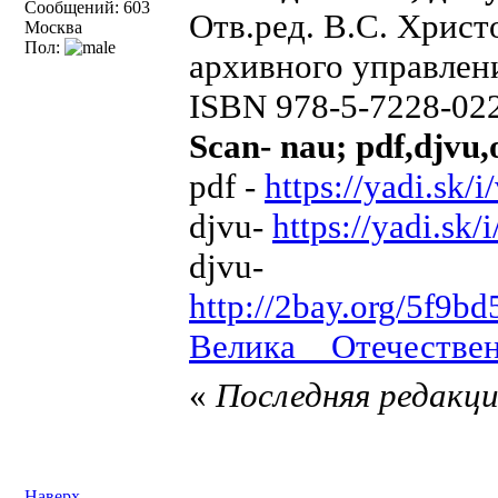
Сообщений: 603
Отв.ред. В.С. Христ
Москва
Пол:
архивного управлени
ISBN 978-5-7228-02
Scan- nau; pdf,djvu,
pdf -
https://yadi.s
djvu-
https://yadi.s
djvu-
http://2bay.org/5f9
Велика__Отечествен
«
Последняя редакция
Наверх