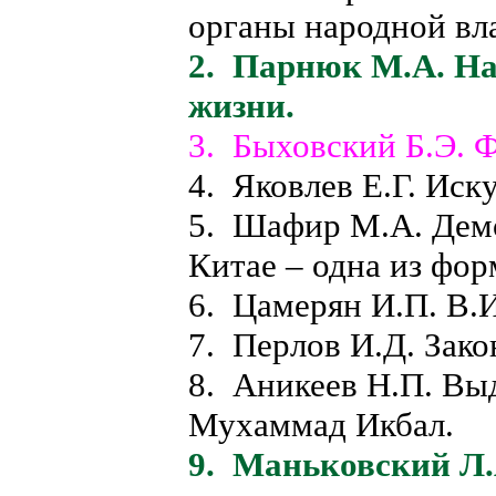
органы народной в
2. Парнюк М.А. На
жизни.
3. Быховский Б.Э.
4. Яковлев Е.Г. Иск
5. Шафир М.А. Демо
Китае – одна из фо
6. Цамерян И.П. В.И
7. Перлов И.Д. Зако
8. Аникеев Н.П. Вы
Мухаммад Икбал.
9. Маньковский Л.А