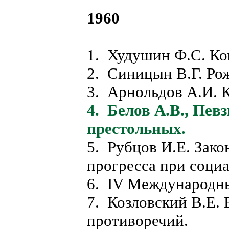
1960
1. Худушин Ф.С. Ко
2. Синицын В.Г. Ро
3. Арнольдов А.И. 
4.
Белов А.В., Певз
престольных.
5. Рубцов И.Е. Зак
прогресса при социа
6. IV Международны
7. Козловский В.Е. 
противоречий.