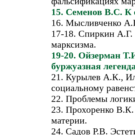
фальсификациях мар
15. Семенов В.С. К 
16. Мысливченко А.Г
17-18. Спиркин А.Г
марксизма.
19-20. Ойзерман Т.
буржуазная легенда
21. Курылев А.К., 
социальному равенс
22. Проблемы логик
23. Прохоренко В.К
материи.
24. Садов Р.В. Эсте