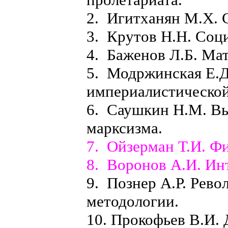
2. Игитханян М.X. 
3. Крутов Н.Н. Соц
4. Баженов Л.Б. Мат
5. Модржинская Е.
империалистической
6. Саушкин Н.М. В
марксизма.
7. Ойзерман Т.И. Ф
8. Воронов А.И. Ин
9. Познер А.Р. Рев
методологии.
10. Прокофьев В.И.