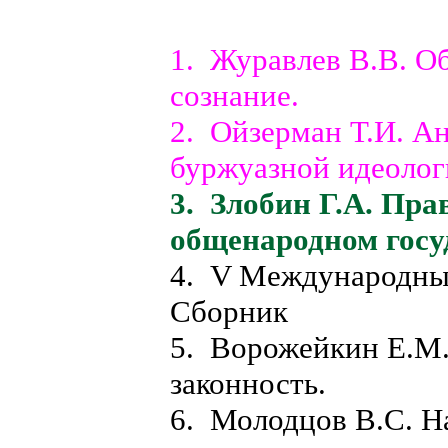
1. Журавлев В.В. О
сознание.
2. Ойзерман Т.И. А
буржуазной идеолог
3. Злобин Г.А. Пра
общенародном госу
4. V Международный
Сборник
5. Ворожейкин Е.М.
законность.
6. Молодцов В.С. Н