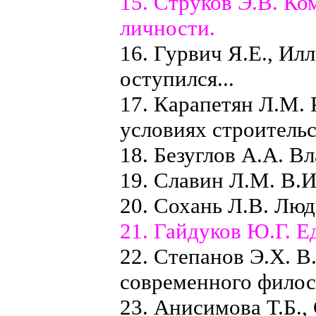
15. Струков Э.В. Ко
личности.
16. Гурвич Я.Е., Ил
оступился...
17. Карапетян Л.М.
условиях строитель
18. Безуглов А.А. Вл
19. Славин Л.М. В.
20. Сохань Л.В. Люд
21. Гайдуков Ю.Г. Е
22. Степанов Э.X. В
современного филос
23. Анисимова Т.Б.,