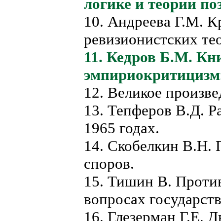
логике и теории по
10. Андреева Г.М. 
ревизионистских те
11. Кедров Б.М. Кн
эмпириокритицизм»
12. Великое произв
13. Тепферов В.Д. Р
1965 годах.
14.
Скобелкин В.Н. 
споров.
15. Тишин В. Проти
вопросах государств
16. Глезерман Г.Е. 