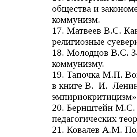
общества и законом
коммунизм.
17. Матвеев В.С. Ка
религиозные суевер
18. Молодцов В.С. 
коммунизму.
19. Тапочка М.П. В
в книге В. И. Лени
эмпириокритицизм»
20.
Бернштейн М.С.
педагогических тео
21. Ковалев А.М. По