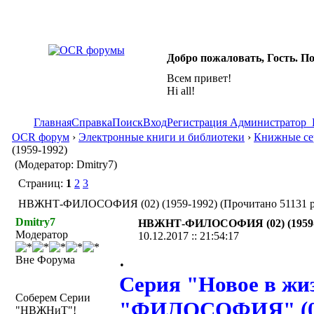
Добро пожаловать, Гость. П
Всем привет!
Hi all!
Главная
Справка
Поиск
Вход
Регистрация
Администратор
OCR форум
›
Электронные книги и библиотеки
›
Книжные сер
(1959-1992)
(Модератор: Dmitry7)
Страниц:
1
2
3
НВЖНТ-ФИЛОСОФИЯ (02) (1959-1992) (Прочитано 51131 р
Dmitry7
НВЖНТ-ФИЛОСОФИЯ (02) (1959-
Модератор
10.12.2017 :: 21:54:17
.
Вне Форума
Серия "Новое в жиз
Соберем Серии
"ФИЛОСОФИЯ" (02)
"НВЖНиТ"!