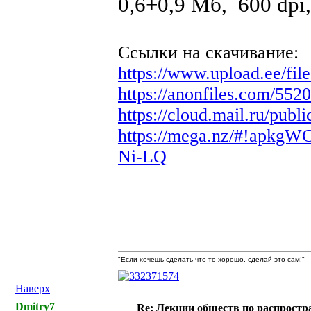
0,6+0,9 Мб, 600 dpi
Ссылки на скачивание:
https://www.upload.ee/fi
https://anonfiles.com/55
https://cloud.mail.ru/pub
https://mega.nz/#!a
Ni-LQ
"Если хочешь сделать что-то хорошо, сделай это сам!"
Наверх
Dmitry7
Re: Лекции обществ по распрост