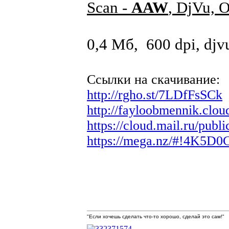
Scan -
AAW
, DjVu, 
0,4 Мб, 600 dpi, djv
Ссылки на скачивание:
http://rgho.st/7LDfFsSCk
http://fayloobmennik.clo
https://cloud.mail.ru/p
https://mega.nz/#!4K
"Если хочешь сделать что-то хорошо, сделай это сам!"