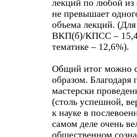
лекций по любой из
не превышает одног
объема лекций. (Для
ВКП(б)/КПСС – 15,
тематике – 12,6%).
Общий итог можно 
образом. Благодаря
мастерски проведе
(столь успешной, ве
к науке в послевоен
самом деле очень ве
общественном созна