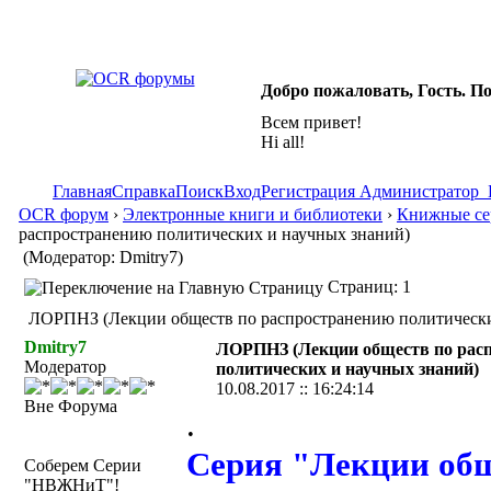
Добро пожаловать, Гость. П
Всем привет!
Hi all!
Главная
Справка
Поиск
Вход
Регистрация
Администратор
OCR форум
›
Электронные книги и библиотеки
›
Книжные сер
распространению политических и научных знаний)
(Модератор: Dmitry7)
Страниц: 1
ЛОРПНЗ (Лекции обществ по распространению политических
Dmitry7
ЛОРПНЗ (Лекции обществ по рас
Модератор
политических и научных знаний)
10.08.2017 :: 16:24:14
Вне Форума
.
Серия "Лекции общ
Соберем Серии
"НВЖНиТ"!