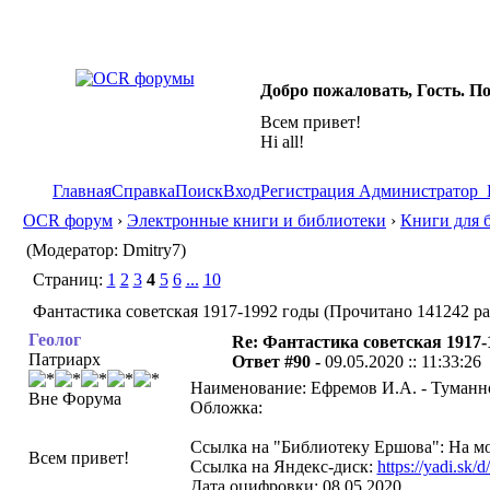
Добро пожаловать, Гость. П
Всем привет!
Hi all!
Главная
Справка
Поиск
Вход
Регистрация
Администратор
OCR форум
›
Электронные книги и библиотеки
›
Книги для 
(Модератор: Dmitry7)
Страниц:
1
2
3
4
5
6
...
10
Фантастика советская 1917-1992 годы (Прочитано 141242 ра
Геолог
Re: Фантастика советская 1917-
Патриарх
Ответ #90 -
09.05.2020 :: 11:33:26
Наименование: Ефремов И.А. - Туманн
Вне Форума
Обложка:
Ссылка на "Библиотеку Ершова": На мо
Всем привет!
Ссылка на Яндекс-диск:
https://yadi.sk
Дата оцифровки: 08.05.2020