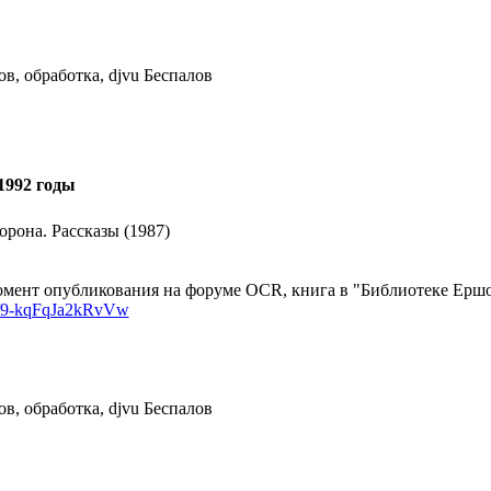
в, обработка, djvu Беспалов
1992 годы
рона. Рассказы (1987)
мент опубликования на форуме OCR, книга в "Библиотеке Ершов
k/d/9-kqFqJa2kRvVw
в, обработка, djvu Беспалов