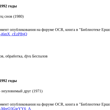
1992 годы
ц снов (1980)
мент опубликования на форуме OCR, книга в "Библиотеке Ершов
/d/-i6mX_cEzPIbjQ
в, обработка, djvu Беспалов
1992 годы
- неуловимый друг (1971)
мент опубликования на форуме OCR, книга в "Библиотеке Ершов
k/d/-MreQ3GteYY6_A