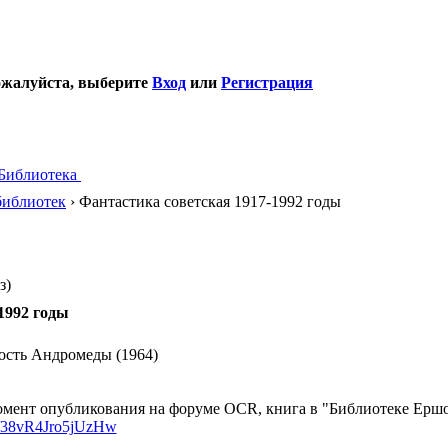
ожалуйста, выберите
Вход
или
Регистрация
Библиотека
библиотек
› Фантастика советская 1917-1992 годы
з)
1992 годы
ость Андромеды (1964)
мент опубликования на форуме OCR, книга в "Библиотеке Ершов
/d/38vR4Jro5jUzHw