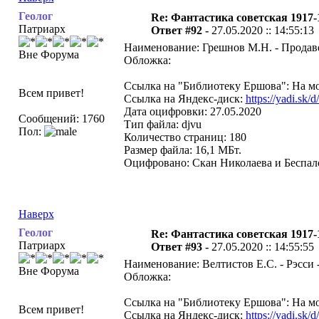
Геолог
Re: Фантастика советская 1917-
Патриарх
Ответ #92 -
27.05.2020 :: 14:55:13
Наименование: Грешнов М.Н. - Продаве
Вне Форума
Обложка:
Ссылка на "Библиотеку Ершова": На мо
Всем привет!
Ссылка на Яндекс-диск:
https://yadi.sk
Дата оцифровки: 27.05.2020
Сообщений: 1760
Тип файла: djvu
Пол:
Количество страниц: 180
Размер файла: 16,1 МБт.
Оцифровано: Скан Николаева и Беспало
Наверх
Геолог
Re: Фантастика советская 1917-
Патриарх
Ответ #93 -
27.05.2020 :: 14:55:55
Наименование: Велтистов Е.С. - Рэсси 
Вне Форума
Обложка:
Ссылка на "Библиотеку Ершова": На мо
Всем привет!
Ссылка на Яндекс-диск:
https://yadi.s