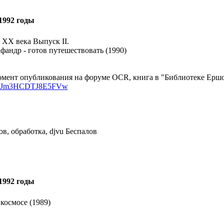
1992 годы
 XX века Выпуск II.
фандр - готов путешествовать (1990)
мент опубликования на форуме OCR, книга в "Библиотеке Ершов
sk/d/Jm3HCDTJ8E5FVw
в, обработка, djvu Беспалов
1992 годы
космосе (1989)