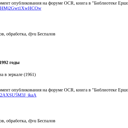
мент опубликования на форуме OCR, книга в "Библиотеке Ершов
sk/d/HMj2Gwt1XwHCOw
в, обработка, djvu Беспалов
1992 годы
 в зеркале (1961)
мент опубликования на форуме OCR, книга в "Библиотеке Ершов
k/d/2AXSU5M3J_jkaA
в, обработка, djvu Беспалов