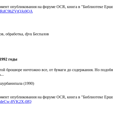
мент опубликования на форуме OCR, книга в "Библиотеке Ершов
k/d/RdC9hZVtQJo9QA
в, обработка, djvu Беспалов
1992 годы
этой брошюре ничтожно все, от бумаги до содержания. Но подоб
..
шурбанипала (1990)
мент опубликования на форуме OCR, книга в "Библиотеке Ершов
k/d/deCw-8VK2X-0fQ