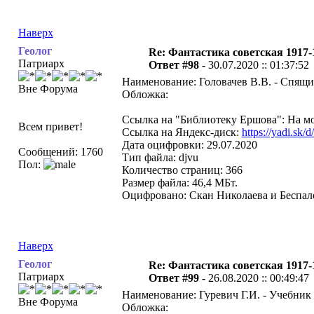
Наверх
Геолог
Re: Фантастика советская 1917-
Патриарх
Ответ #98 -
30.07.2020 :: 01:37:52
Наименование: Головачев В.В. - Спящи
Вне Форума
Обложка:
Ссылка на "Библиотеку Ершова": На мо
Всем привет!
Ссылка на Яндекс-диск:
https://yadi.s
Дата оцифровки: 29.07.2020
Сообщений: 1760
Тип файла: djvu
Пол:
Количество страниц: 366
Размер файла: 46,4 МБт.
Оцифровано: Скан Николаева и Беспало
Наверх
Геолог
Re: Фантастика советская 1917-
Патриарх
Ответ #99 -
26.08.2020 :: 00:49:47
Наименование: Гуревич Г.И. - Учебник
Вне Форума
Обложка: