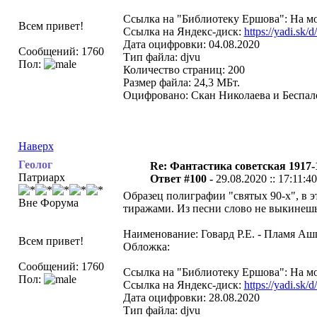
Ссылка на "Библиотеку Ершова": На мо
Всем привет!
Ссылка на Яндекс-диск:
https://yadi.s
Дата оцифровки: 04.08.2020
Сообщений: 1760
Тип файла: djvu
Пол:
Количество страниц: 200
Размер файла: 24,3 МБт.
Оцифровано: Скан Николаева и Беспало
Наверх
Геолог
Re: Фантастика советская 1917-
Патриарх
Ответ #100 -
29.08.2020 :: 17:11:40
Образец полиграфии "святых 90-х", в 
Вне Форума
тиражами. Из песни слово не выкинешь.
Наименование: Говард Р.Е. - Пламя Аш
Всем привет!
Обложка:
Сообщений: 1760
Ссылка на "Библиотеку Ершова": На мо
Пол:
Ссылка на Яндекс-диск:
https://yadi.s
Дата оцифровки: 28.08.2020
Тип файла: djvu