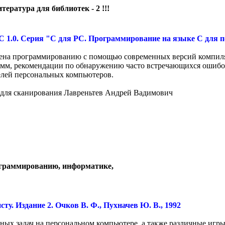
тература для библиотек - 2 !!!
C 1.0. Серия "С для PC. Программирование на языке С для п
щена программированию с помощью современных версий компилят
мм, рекомендации по обнаружению часто встречающихся ошибок
елей персональных компьютеров.
 для сканирования Лавреньтев Андрей Вадимович
ограммированию, информатике,
у. Издание 2. Очков В. Ф., Пухначев Ю. В., 1992
ых задач на персональном компьютере, а также различные игры