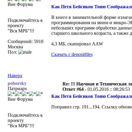
Вне Форума
Как Петя Бейсиков Тоню Соображалк
В книге в занимательной форме излага
Подключайтесь к
программирования на мини-и микро-ЭВМ
проекту
небольших программ обработки данных,
"Вся МРБ"!!!
старшего школьного возраста, а также
Сообщений: 5918
4,3 МБ, сканировал AAW
Москва
Пол:
Скачать с depositfiles
Наверх
pohorsky
Re: !!! Научная и Техническая ли
Патриарх
Ответ #64 -
01.05.2016 :: 08:26:53
Как Петя Бейсиков Тоню Соображалк
Вне Форума
Поправил стр. 191...194. Ссылку обнов
Подключайтесь к
проекту
"Вся МРБ"!!!