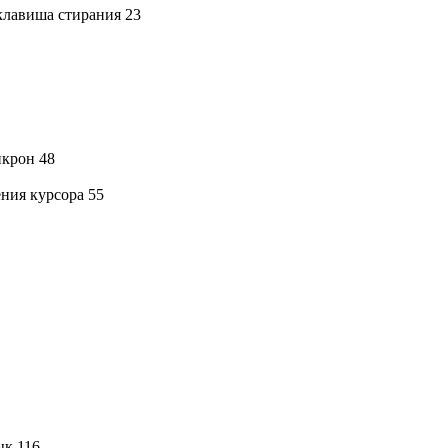
 клавиша стирания 23
икрон 48
ния курсора 55
ык 116