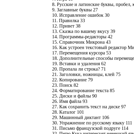
8. Русские и латинские буквы, пробел,
9. Заглавные буквы 27
10. Исправление ошибок 30
11. Правилка 33
12. Привет 38
13. Сказка по вашему вкусу 39
14. Программы-редакторы 42
15. Справочник Микрона 43
16. Как устроен текстовый редактор М
17. Перемещения курсора 53
18. Дополнительные способы перемеще
19. Вставки и удаления 62
20. Пропала ли строка? 71
21. Заголовки, ножницы, клей 75
22. Копирование 79
23. Поиск 82
24. Форматирование текста 85
25. Диски и файлы 90
26. Имя файла 93
27. Как сохранить текст на диске 97
28. Каталог 101
29. Машинный диктант 106
30. Упражнение по русскому языку 111
31. Письмо французской подруге 114
32. Петю Кука интересует немецкий яз