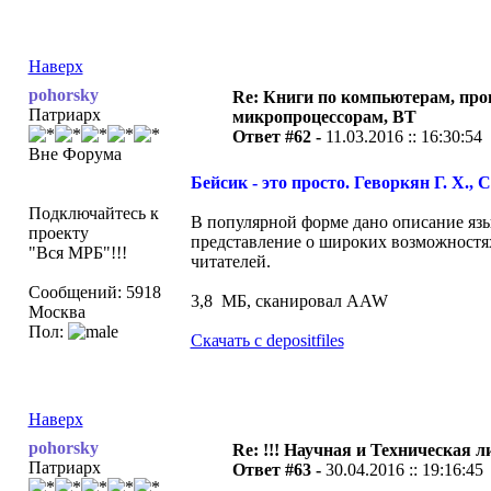
Наверх
pohorsky
Re: Книги по компьютерам, пр
Патриарх
микропроцессорам, ВТ
Ответ #62 -
11.03.2016 :: 16:30:54
Вне Форума
Бейсик - это просто. Геворкян Г. X., С
Подключайтесь к
В популярной форме дано описание яз
проекту
представление о широких возможностях
"Вся МРБ"!!!
читателей.
Сообщений: 5918
3,8 МБ, сканировал AAW
Москва
Пол:
Скачать с depositfiles
Наверх
pohorsky
Re: !!! Научная и Техническая ли
Патриарх
Ответ #63 -
30.04.2016 :: 19:16:45