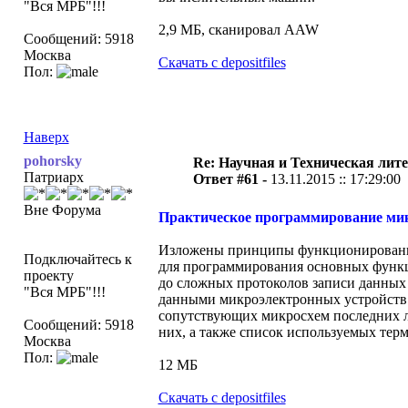
"Вся МРБ"!!!
2,9 МБ, сканировал AAW
Сообщений: 5918
Москва
Скачать с depositfiles
Пол:
Наверх
pohorsky
Re: Научная и Техническая лите
Патриарх
Ответ #61 -
13.11.2015 :: 17:29:00
Вне Форума
Практическое программирование микр
Изложены принципы функционирования
Подключайтесь к
для программирования основных функц
проекту
до сложных протоколов записи данных
"Вся МРБ"!!!
данными микроэлектронных устройств 
сопутствующих микросхем последних л
Сообщений: 5918
них, а также список используемых тер
Москва
Пол:
12 МБ
Скачать с depositfiles