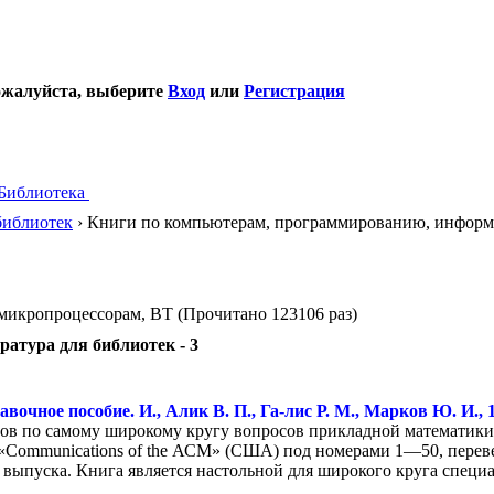
ожалуйста, выберите
Вход
или
Регистрация
Библиотека
библиотек
› Книги по компьютерам, программированию, информ
икропроцессорам, ВТ (Прочитано 123106 раз)
ратура для библиотек - 3
очное пособие. И., Алик В. П., Га-лис Р. М., Марков Ю. И., 
мов по самому широкому кругу вопросов прикладной математик
 «Communications of the АСМ» (США) под номерами 1—50, перев
выпуска. Книга является настольной для широкого круга спец