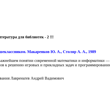
тература для библиотек - 2 !!!
шеклассником. Макаренков Ю. А., Столяр А. А., 1989
 важнейшем понятии современной математики и информатики — 
ов к решению игровых и прикладных задач и программированию
рования Лавреньтев Андрей Вадимович