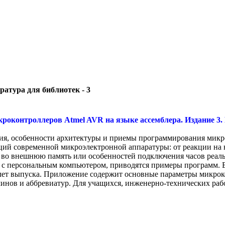
ратура для библиотек - 3
оконтроллеров Atmel AVR на языке ассемблера. Издание 3. 
, особенности архитектуры и приемы программирования микро
ий современной микроэлектронной аппаратуры: от реакции на
 во внешнюю память или особенностей подключения часов реаль
с персональным компьютером, приводятся примеры программ. 
ет выпуска. Приложение содержит основные параметры микроко
минов и аббревиатур. Для учащихся, инженерно-технических ра