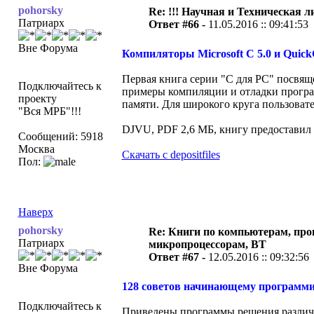
pohorsky
Re: !!! Научная и Техническая ли
Патриарх
Ответ #66 -
11.05.2016 :: 09:41:53
Вне Форума
Компиляторы Microsoft С 5.0 и Quick
Первая книга серии "С для PC" посвя
Подключайтесь к
примеры компиляции и отладки програ
проекту
памяти. Для широкого круга пользоват
"Вся МРБ"!!!
DJVU, PDF 2,6 МБ, книгу предоставил
Сообщений: 5918
Москва
Скачать с depositfiles
Пол:
Наверх
pohorsky
Re: Книги по компьютерам, пр
Патриарх
микропроцессорам, ВТ
Ответ #67 -
12.05.2016 :: 09:32:56
Вне Форума
128 советов начинающему программист
Подключайтесь к
Приведены программы решения различн