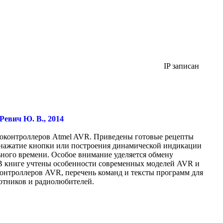
IP записан
Ревич Ю. В., 2014
контроллеров Atmel AVR. Приведены готовые рецепты
 нажатие кнопки или построения динамической индикации
ного времени. Особое внимание уделяется обмену
В книге учтены особенности современных моделей AVR и
нтроллеров AVR, перечень команд и тексты программ для
ботников и радиолюбителей.