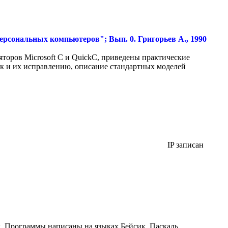
ерсональных компьютеров"; Вып. 0. Григорьев А., 1990
оров Microsoft С и QuickC, приведены практические
 и их исправлению, описание стандартных моделей
IP записан
. Программы написаны на языках Бейсик, Паскаль,