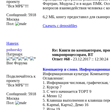
проекту
Фортран, Модула-2 и в кодах ПМК. Ос
"Вся МРБ"!!!
вопросов взаимодействия человека с ко
Сообщений: 5918
6,2 МБ, книгу предоставил для скани
Москва
Пол:
Скачать с depositfiles
Наверх
pohorsky
Re: Книги по компьютерам, пр
Патриарх
микропроцессорам, ВТ
Ответ #68 -
23.12.2017 :: 12:30:24
Вне Форума
Компьютер и слово. Информационная 
Информационная культура: Компьютер и
Подключайтесь к
Оглавление:
проекту
1. Информация числовая, графическая, т
"Вся МРБ"!!!
2. Курсор 7
3. С чего начинается ТОРТ 9
Сообщений: 5918
4. Меню 12
Москва
5. Клавиша выполнения и клавиша пер
Пол:
6. Kapmal, Карта2, Демо 16
7. Игра 19