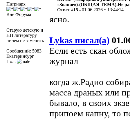
Патриарх
«Знание»)-(ОБЩАЯ ТЕМА)-Не раз
Ответ #15 -
01.06.2026 :: 13:44:14
Вне Форума
ясно.
Старую детскую и
НП литературу
Lykas писал(а)
01.06
ничем не заменить
Если есть скан обло
Сообщений: 5983
Екатеринбург
журнал
Пол:
когда ж.Радио собир
масса драных или п
бывало, в своих экз
припоем капну, то п