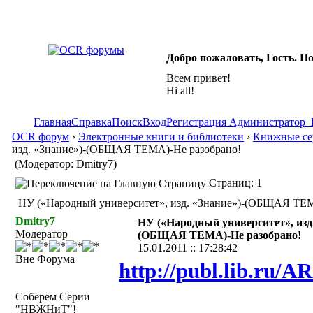
Добро пожаловать, Гость. П
Всем привет!
Hi all!
Главная
Справка
Поиск
Вход
Регистрация
Администратор
OCR форум
›
Электронные книги и библиотеки
›
Книжные сер
изд. «Знание»)-(ОБЩАЯ ТЕМА)-Не разобрано!
(Модератор: Dmitry7)
Страниц: 1
НУ («Народный университет», изд. «Знание»)-(ОБЩАЯ ТЕМА
Dmitry7
НУ («Народный университет», изд.
Модератор
(ОБЩАЯ ТЕМА)-Не разобрано!
15.01.2011 :: 17:28:42
Вне Форума
http://publ.lib.ru/
Соберем Серии
"НВЖНиТ"!