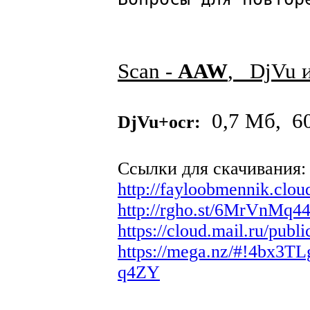
Scan -
AAW
, DjVu 
0,7 Мб, 60
DjVu+ocr:
Ссылки для скачивания:
http://fayloobmennik.clo
http://rgho.st/6MrVnMq4
https://cloud.mail.ru/pu
https://mega.nz/#!4bx
q4ZY