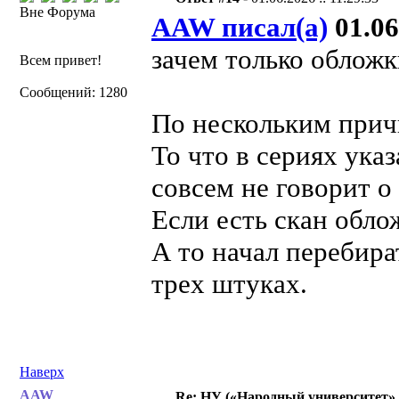
Вне Форума
AAW писал(а)
01.06
зачем только обложк
Всем привет!
Сообщений: 1280
По нескольким прич
То что в сериях ука
совсем не говорит о
Если есть скан обло
А то начал перебират
трех штуках.
Наверх
AAW
Re: НУ («Народный университет»,