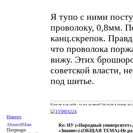
Я тупо с ними пост
проволоку, 0,8мм. П
канц.скрепок. Правд
что проволока поржа
вижу. Этих брошюро
советской власти, н
под шитье.
Если не я за себя - то кто за меня? Но если я только за
Наверх
AbsurdMan
Re: НУ («Народный университет»,
Патриарх
«Знание»)-(ОБЩАЯ ТЕМА)-Не раз