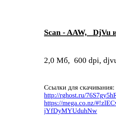
Scan - AAW, DjVu и
2,0 Мб, 600 dpi, djv
Ссылки для скачивания:
http://rghost.ru/76S7gy5h
https://mega.co.nz/#!
jYfDyMYUduhNw