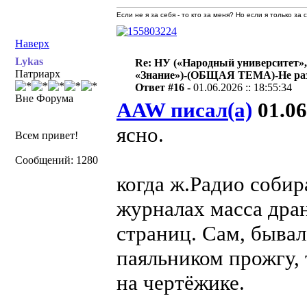
Если не я за себя - то кто за меня? Но если я только за
Наверх
Lykas
Re: НУ («Народный университет»,
Патриарх
«Знание»)-(ОБЩАЯ ТЕМА)-Не раз
Ответ #16 -
01.06.2026 :: 18:55:34
Вне Форума
AAW писал(а)
01.06
ясно.
Всем привет!
Сообщений: 1280
когда ж.Радио собир
журналах масса дра
страниц. Сам, бывал
паяльником прожгу, 
на чертёжике.