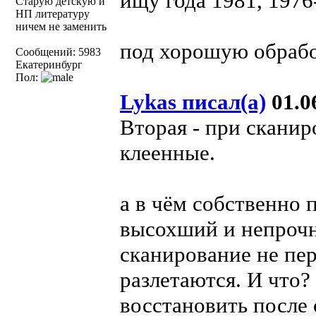
ищу года 1981, 1976
Старую детскую и
НП литературу
ничем не заменить
под хорошую обрабо
Сообщений: 5983
Екатеринбург
Пол:
Lykas писал(а)
01.06
Вторая - при сканир
клеенные.
а в чём собственно 
высохший и непрочн
сканирование не пер
разлетаются. И что?
восстановить после