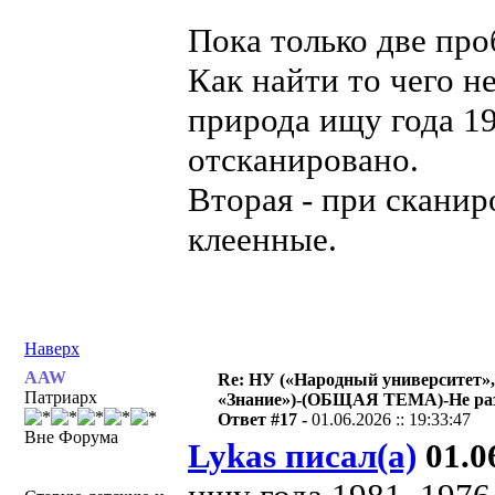
Пока только две пр
Как найти то чего н
природа ищу года 19
отсканировано.
Вторая - при сканир
клеенные.
Наверх
AAW
Re: НУ («Народный университет»,
Патриарх
«Знание»)-(ОБЩАЯ ТЕМА)-Не раз
Ответ #17 -
01.06.2026 :: 19:33:47
Вне Форума
Lykas писал(а)
01.06