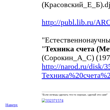
(Красовский_Е_Б).d
http://publ.lib.ru/
"Естественнонаучны
"
Техника счета (М
(Сорокин_А_С) (197
http://narod.ru/disk/
Техника%20счета%2
"Если хочешь сделать что-то хорошо, сделай это сам!"
Наверх