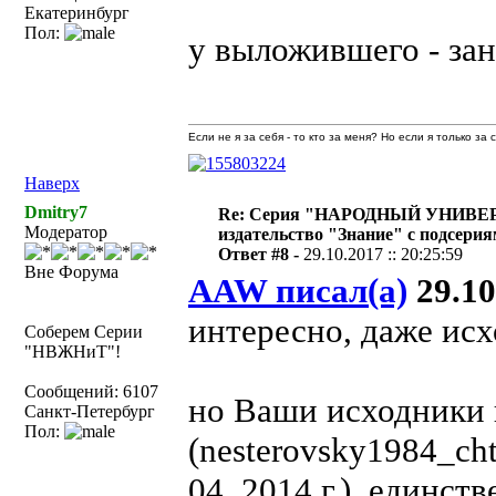
Екатеринбург
Пол:
у выложившего - за
Если не я за себя - то кто за меня? Но если я только за
Наверх
Dmitry7
Re: Серия "НАРОДНЫЙ УНИВЕ
Модератор
издательство "Знание" с подсери
Ответ #8 -
29.10.2017 :: 20:25:59
Вне Форума
AAW писал(а)
29.10
интересно, даже исх
Соберем Серии
"НВЖНиТ"!
Сообщений: 6107
но Ваши исходники 
Санкт-Петербург
Пол:
(nesterovsky1984_cht
04_2014 г.), единст