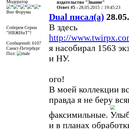
Модератор
издательство "Знание"
Ответ #5 -
28.05.2015 :: 19:45:23
Вне Форума
Dual писал(а)
28.05.
В здесь
Соберем Серии
"НВЖНиТ"!
http://www.twirpx.co
Сообщений: 6107
я насобирал 1563 э
Санкт-Петербург
Пол:
и НУ.
ого!
В моей коллекции вс
правда я не беру всяк
факсимильные.
и в планах обработ