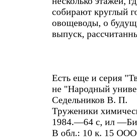
несколько этажей, г
собирают круглый го
овощеводы, о будущ
выпуск, рассчитанны
Есть еще и серия "Т
не "Народный униве
Седельников В. П.
Труженики химическ
1984.—64 с, ил —Биб
В обл.: 10 к. 15 ООО