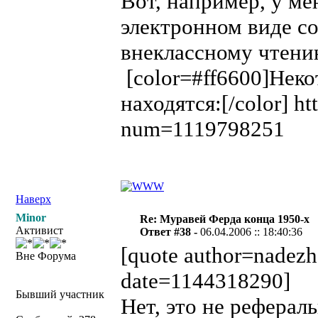
Вот, например, у ме
электронном виде со
внеклассному чтени
[color=#ff6600]Неко
находятся:[/color] ht
num=1119798251
Наверх
Minor
Re: Муравей Ферда конца 1950-х
Активист
Ответ #38 -
06.04.2006 :: 18:40:36
[quote author=nadez
Вне Форума
date=1144318290]
Бывший участник
Нет, это не реферал