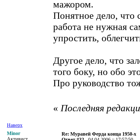
мажором.
Понятное дело, что 
работа не нужная са
упростить, облегчит
Другое дело, что за
того боку, но обо эт
Про руководство то
«
Последняя редакция
Наверх
Minor
Re: Муравей Ферда конца 1950-х
Активист
Ответ #32 -
04.04.2006 :: 17:57:50