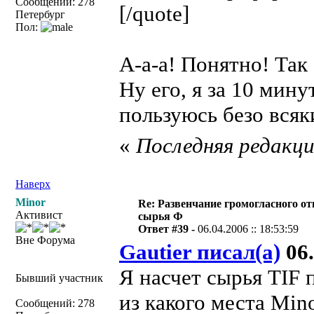
Сообщений: 278
[/quote]
Петербург
Пол:
А-а-а! Понятно! Так 
Ну его, я за 10 мину
пользуюсь безо всяк
«
Последняя редакция
Наверх
Minor
Re: Развенчание громогласного о
Активист
сырья Ф
Ответ #39 -
06.04.2006 :: 18:53:59
Вне Форума
Gautier писал(а)
06.
Я насчет сырья TIF 
Бывший участник
из какого места Min
Сообщений: 278