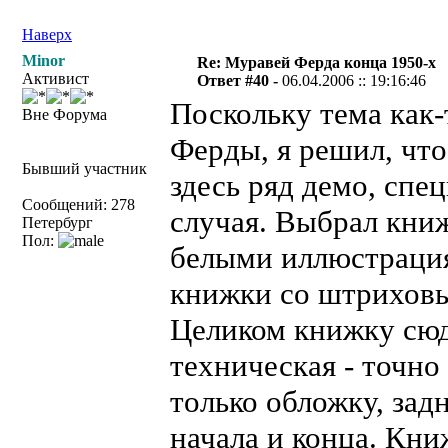
Наверх
Minor
Re: Муравей Ферда конца 1950-х
Активист
Ответ #40 -
06.04.2006 :: 19:16:46
Поскольку тема как
Вне Форума
Ферды, я решил, чт
Бывший участник
здесь ряд демо, спе
Сообщений: 278
случая. Выбрал книж
Петербург
Пол:
белыми иллюстрация
книжки со штриховы
Целиком книжку сюда
техническая - точно
только обложку, зад
начала и конца. Книж