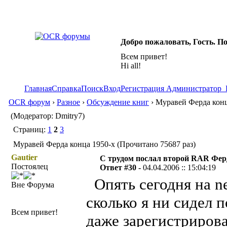
Добро пожаловать, Гость. П
Всем привет!
Hi all!
Главная
Справка
Поиск
Вход
Регистрация
Администратор
OCR форум
›
Разное
›
Обсуждение книг
› Муравей Ферда конц
(Модератор: Dmitry7)
Страниц:
1
2
3
Муравей Ферда конца 1950-х (Прочитано 75687 раз)
Gautier
С трудом послал второй RAR Фе
Постоялец
Ответ #30 -
04.04.2006 :: 15:04:19
Опять сегодня на ne
Вне Форума
сколько я ни сидел 
Всем привет!
даже зарегистрирова