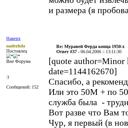
и размера (я пробова
Наверх
nadezhda
Re: Муравей Ферда конца 1950-х
Постоялец
Ответ #37 -
06.04.2006 :: 13:11:30
[quote author=Minor
Вне Форума
date=1144162670]
:)
Спасибо, а рекомен
Сообщений: 152
Или это 50М + по 5
служба была - труд
Вот разве что Вам то
Чур, я первый (в но