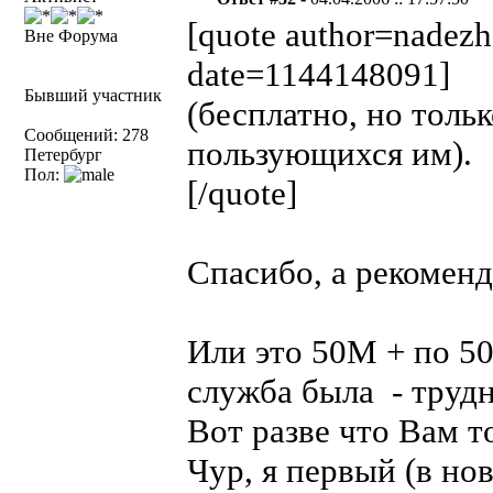
[quote author=nadez
Вне Форума
date=1144148091]
Бывший участник
(бесплатно, но толь
Сообщений: 278
пользующихся им).
Петербург
Пол:
[/quote]
Спасибо, а рекомен
Или это 50М + по 5
служба была - труд
Вот разве что Вам то
Чур, я первый (в но