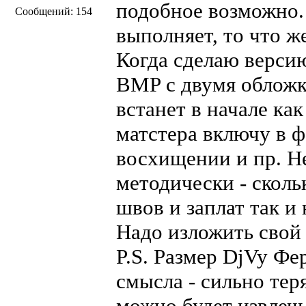
подобное возможно.
Сообщений: 154
выполняет, то что ж
Когда сделаю верси
BMP с двумя обложк
встанет в начале ка
матстера включу в ф
восхищении и пр. Не
методически - сколь
швов и заплат так и 
Надо изложить свой
P.S. Размер DjVy Фе
смысла - сильно теря
можно будет извлеч