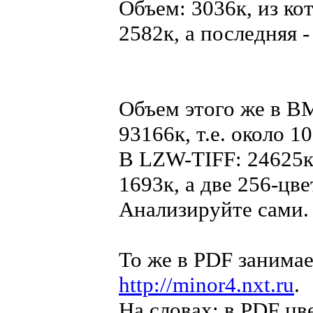
Объем: 3036к, из ко
2582к, а последняя -
Объем этого же в B
93166к, т.е. около 1
В LZW-TIFF: 24625к, 
1693к, а две 256-цв
Анализируйте сами.
То же в PDF занимае
http://minor4.nxt.ru
.
На словах: в PDF цв