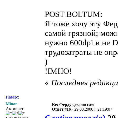
POST BOLTUM:
Я тоже хочу эту Фер
самой грязной; можн
нужно 600dpi и не 
трудозатраты не опр
)
!IMHO!
«
Последняя редакция
Наверх
Minor
Re: Ферду сделаю сам
Активист
Ответ #16 -
29.03.2006 :: 21:19:07
Gautier писал(а)
29.