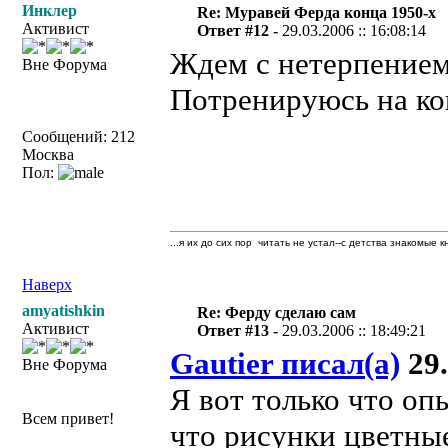
Инклер
Re: Муравей Ферда конца 1950-х
Активист
Ответ #12 -
29.03.2006 :: 16:08:14
Ждем с нетерпением
Вне Форума
Потренируюсь на ко
Сообщений: 212
Москва
Пол:
...я их до сих пор читать не устал--с детства знакомые к
Наверх
amyatishkin
Re: Ферду сделаю сам
Активист
Ответ #13 -
29.03.2006 :: 18:49:21
Gautier писал(а)
29.
Вне Форума
Я вот только что оп
Всем привет!
что рисунки цветные