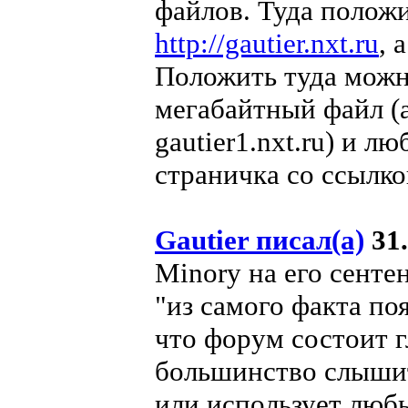
файлов. Туда положи
http://gautier.nxt.ru
, 
Положить туда можн
мегабайтный файл (а
gautier1.nxt.ru) и л
страничка со ссылко
Gautier писал(а)
31.
Minorу на его сенте
"из самого факта по
что форум состоит г
большинство слышит 
или использует люб