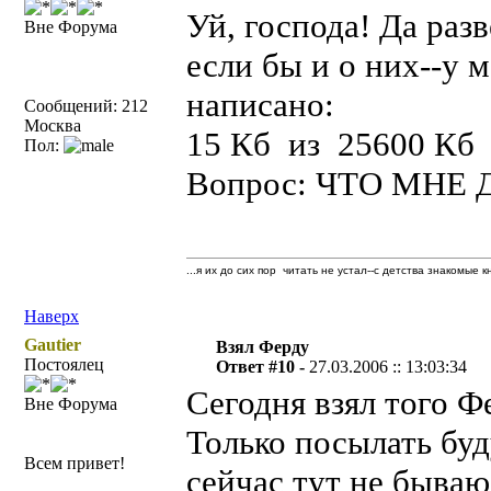
Уй, господа! Да раз
Вне Форума
если бы и о них--у м
написано:
Сообщений: 212
Москва
15 Кб из 25600 Кб
Пол:
Вопрос: ЧТО МНЕ
...я их до сих пор читать не устал--с детства знакомые к
Наверх
Gautier
Взял Ферду
Постоялец
Ответ #10 -
27.03.2006 :: 13:03:34
Сегодня взял того Ф
Вне Форума
Только посылать буд
Всем привет!
сейчас тут не бываю