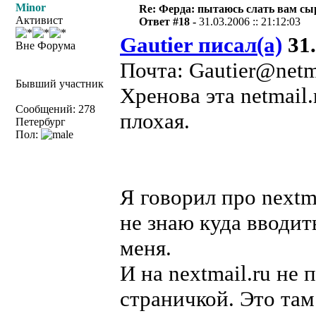
Minor
Re: Ферда: пытаюсь слать вам сы
Активист
Ответ #18 -
31.03.2006 :: 21:12:03
Gautier писал(а)
31.
Вне Форума
Почта: Gautier@netma
Бывший участник
Хренова эта netmail.
Сообщений: 278
плохая.
Петербург
Пол:
Я говорил про nextm
не знаю куда вводит
меня.
И на nextmail.ru не 
страничкой. Это там