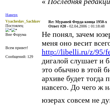
«
Последняя редакция
Наверх
Vyacheslav_Sachkov
Re: Муравей Ферда конца 1950-х
Постоялец
Ответ #20 -
02.04.2006 :: 01:18:48
Не понял, зачем юзе
Вне Форума
меня оно весит всего
Всем привет!
http://libelli.ru/z/95/f
Сообщений: 129
дигалой слушает и б
это обычно в этой б
архиве будет тогда п
навсего. До чего ж н
юзерах совсем не д