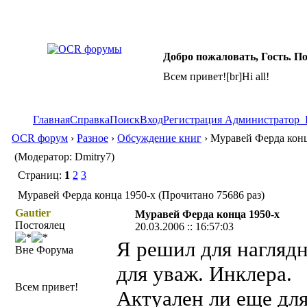
Добро пожаловать, Гость. П
Всем привет![br]Hi all!
Главная
Справка
Поиск
Вход
Регистрация
Администратор
OCR форум
›
Разное
›
Обсуждение книг
› Муравей Ферда конц
(Модератор: Dmitry7)
Страниц:
1
2
3
Муравей Ферда конца 1950-х (Прочитано 75686 раз)
Gautier
Муравей Ферда конца 1950-х
Постоялец
20.03.2006 :: 16:57:03
Я решил для наглядн
Вне Форума
для уваж. Инклера.
Всем привет!
Актуален ли еще дл