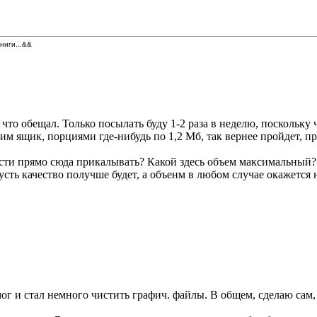
книги...&&
 что обещал. Только посылать буду 1-2 раза в неделю, поскольку 
м ящик, порциями где-нибудь по 1,2 Мб, так вернее пройдет, пр
части прямо сюда прикалывать? Какой здесь объем максимальный?
сть качество получше будет, а объенм в любом случае окажется
мог и стал немного чистить графич. файлы. В общем, сделаю сам