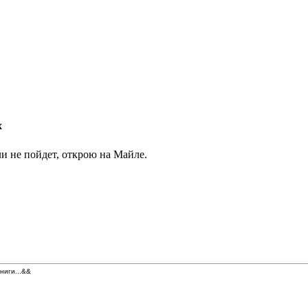
х
и не пойдет, открою на Майле.
книги...&&