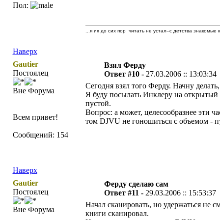
Пол:
...я их до сих пор читать не устал--с детства знакомые 
Наверх
Gautier
Взял Ферду
Постоялец
Ответ #10 -
27.03.2006 :: 13:03:34
Сегодня взял того Ферду. Начну делать,
Вне Форума
Я буду посылать Инклеру на открытый и
пустой.
Вопрос: а может, целесообразнее эти 
Всем привет!
том DJVU не гоношиться с объемом - пу
Сообщений: 154
Наверх
Gautier
Ферду сделаю сам
Постоялец
Ответ #11 -
29.03.2006 :: 15:53:37
Начал сканировать, но удержаться не с
Вне Форума
книги сканировал.