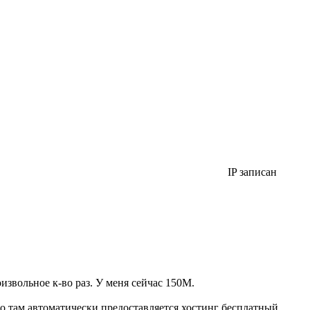
IP записан
извольное к-во раз. У меня сейчас 150М.
го там автоматически предоставляется хостинг бесплатный