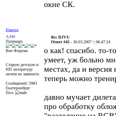
окне СК.
Наверх
AAW
Re: DJVU
Патриарх
Ответ #41 -
30.03.2007 :: 06:47:24
о как! спасибо. то-т
Вне Форума
умеет, уж больно мн
Старую детскую и
местах, да и версия 
НП литературу
ничем не заменить
теперь можно тренир
Сообщений: 5983
Екатеринбург
Пол:
давно мучает дилета
про обработку обло
"разделение на RGB" 