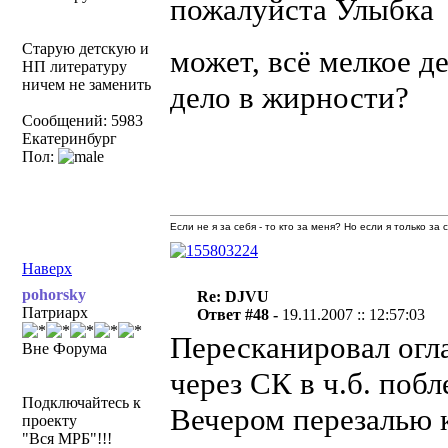
пожалуйста
Старую детскую и
может, всё мелкое д
НП литературу
ничем не заменить
дело в жирности?
Сообщений: 5983
Екатеринбург
Пол:
Если не я за себя - то кто за меня? Но если я только за
Наверх
pohorsky
Re: DJVU
Патриарх
Ответ #48 -
19.11.2007 :: 12:57:03
Пересканировал огла
Вне Форума
через СК в ч.б. поб
Подключайтесь к
Вечером перезалью 
проекту
"Вся МРБ"!!!