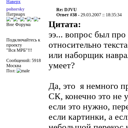
Наверх
pohorsky
Re: DJVU
Патриарх
Ответ #38 -
29.03.2007 :: 18:35:34
Цитата:
Вне Форума
ээ... вопрос был пр
Подключайтесь к
относительно текста
проекту
"Вся МРБ"!!!
или наборщик наврал
Сообщений: 5918
умеет?
Москва
Пол:
Да, это я немного п
СК, конечно это не 
если это нужно, пере
если картинки, а есл
небольшой перекос н