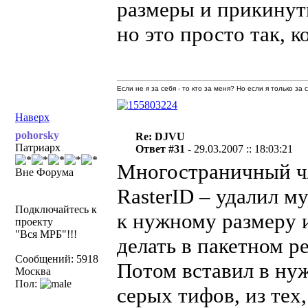
размеры и прикинут
но это просто так, к
Если не я за себя - то кто за меня? Но если я только за
Наверх
pohorsky
Re: DJVU
Патриарх
Ответ #31 -
29.03.2007 :: 18:03:21
Многостраничный ч/
Вне Форума
RasterID – удалил м
Подключайтесь к
к нужному размеру и 
проекту
"Вся МРБ"!!!
делать в пакетном р
Сообщений: 5918
Потом вставил в нуж
Москва
Пол:
серых тифов, из тех