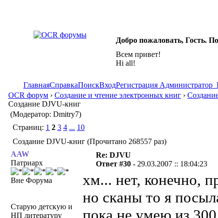
Добро пожаловать, Гость. П
Всем привет!
Hi all!
Главная
Справка
Поиск
Вход
Регистрация
Администратор
OCR форум
›
Создание и чтение электронных книг
›
Создание
Создание DJVU-книг
(Модератор: Dmitry7)
Страниц:
1
2
3
4
...
10
Создание DJVU-книг (Прочитано 268557 раз)
AAW
Re: DJVU
Патриарх
Ответ #30 -
29.03.2007 :: 18:04:23
хм... нет, конечно, 
Вне Форума
но сканы то я посыла
Старую детскую и
пока не умею из 300
НП литературу