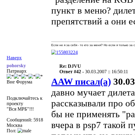
пункт в меню? диле
препятствий а они е
Если не я за себя - то кто за меня? Но если я только за
Наверх
pohorsky
Re: DJVU
Патриарх
Ответ #42 -
30.03.2007 :: 16:50:11
AAW писал(а)
30.03
Вне Форума
давно мучает дилета
Подключайтесь к
рассказывали про о
проекту
"Вся МРБ"!!!
бы не применять "ра
Сообщений: 5918
вчера в psp7 такой 
Москва
Пол: