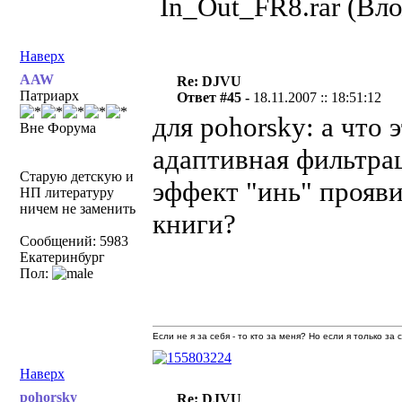
In_Out_FR8.rar (Вл
Наверх
AAW
Re: DJVU
Патриарх
Ответ #45 -
18.11.2007 :: 18:51:12
для pohorsky: а что
Вне Форума
адаптивная фильтрац
Старую детскую и
эффект "инь" прояви
НП литературу
ничем не заменить
книги?
Сообщений: 5983
Екатеринбург
Пол:
Если не я за себя - то кто за меня? Но если я только за
Наверх
pohorsky
Re: DJVU