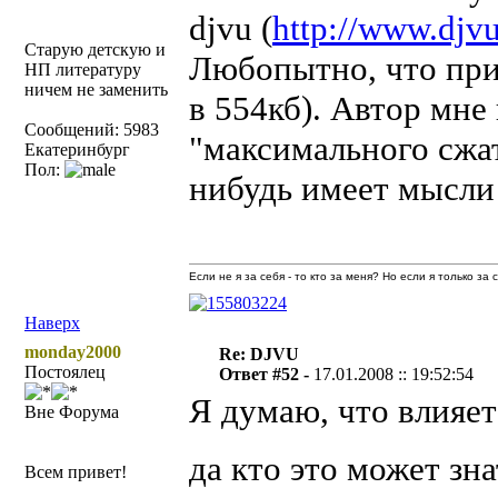
djvu (
http://www.djvu
Старую детскую и
Любопытно, что прим
НП литературу
ничем не заменить
в 554кб). Автор мне
Сообщений: 5983
"максимального сжа
Екатеринбург
Пол:
нибудь имеет мысли
Если не я за себя - то кто за меня? Но если я только за
Наверх
monday2000
Re: DJVU
Постоялец
Ответ #52 -
17.01.2008 :: 19:52:54
Я думаю, что влияе
Вне Форума
да кто это может зн
Всем привет!