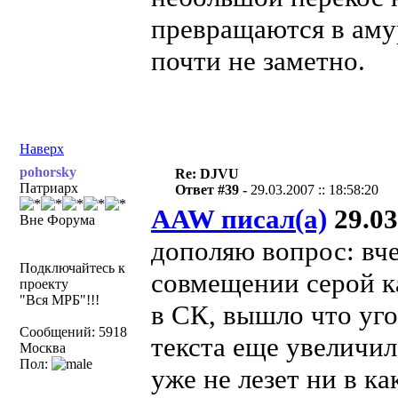
превращаются в амур
почти не заметно.
Наверх
pohorsky
Re: DJVU
Патриарх
Ответ #39 -
29.03.2007 :: 18:58:20
AAW писал(а)
29.03
Вне Форума
дополяю вопрос: вче
Подключайтесь к
совмещении серой ка
проекту
"Вся МРБ"!!!
в СК, вышло что уг
Сообщений: 5918
текста еще увеличил
Москва
Пол:
уже не лезет ни в к