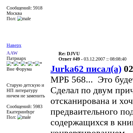
Сообщений: 5918
Москва
Пол:
Наверх
AAW
Re: DJVU
Патриарх
Ответ #49 -
03.12.2007 :: 08:08:40
Jurka62 писал(а)
02
Вне Форума
МРБ 568... Это буде
Старую детскую и
Сделал по двум при
НП литературу
ничем не заменить
отсканирована и хоч
Сообщений: 5983
предваительного под
Екатеринбург
Пол:
содержащихся в кни
конвертированием.