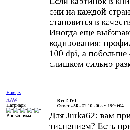
Если картинок в кни
они на каждой стран
становится в качест
Иногда еще выбира
кодирования: профил
100 dpi, а побольше 
слишком сильно раз
Наверх
AAW
Re: DJVU
Патриарх
Ответ #56 -
07.10.2008 :: 18:30:04
Для Jurka62: вам пр
Вне Форума
тиснением? Есть пр