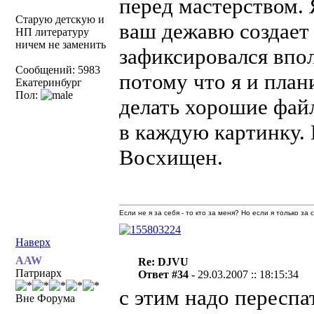
перед мастерством. 
Старую детскую и
ваш дежавю создает 
НП литературу
ничем не заменить
зафиксировался впо
Сообщений: 5983
потому что я и план
Екатеринбург
Пол:
делать хорошие фай
в каждую картинку.
Восхищен.
Если не я за себя - то кто за меня? Но если я только за
Наверх
AAW
Re: DJVU
Патриарх
Ответ #34 -
29.03.2007 :: 18:15:34
с этим надо переспа
Вне Форума