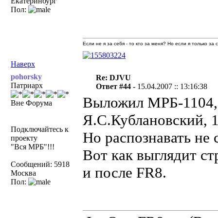
Екатеринбург
Пол:
Если не я за себя - то кто за меня? Но если я только за
Наверх
pohorsky
Re: DJVU
Патриарх
Ответ #44 -
15.04.2007 :: 13:16:38
Выложил МРБ-1104,
Вне Форума
Я.С.Кублановский, 1
Подключайтесь к
Но распознавать не 
проекту
"Вся МРБ"!!!
Вот как выглядит ст
Сообщений: 5918
и после FR8.
Москва
Пол: