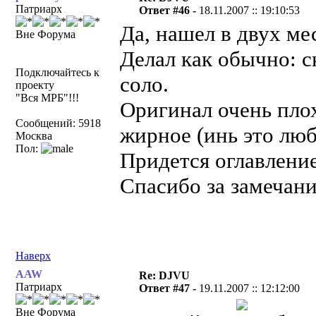
Патриарх
Ответ #46 -
18.11.2007 :: 19:10:53
Да, нашел в двух ме
Вне Форума
Делал как обычно: с
Подключайтесь к
соло.
проекту
"Вся МРБ"!!!
Оригинал очень плох
Сообщений: 5918
жирное (инь это люб
Москва
Пол:
Придется оглавление
Спасибо за замечани
Наверх
AAW
Re: DJVU
Патриарх
Ответ #47 -
19.11.2007 :: 12:12:00
Вне Форума