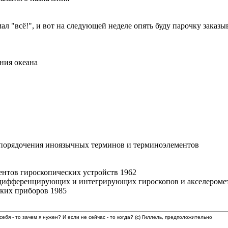
л "всё!", и вот на следующей неделе опять буду парочку заказыв
ния океана
упорядочения иноязычных терминов и терминоэлементов
нтов гироскопических устройств 1962
дифференцирующих и интегрирующих гироскопов и акселеромет
ских приборов 1985
 себя - то зачем я нужен? И если не сейчас - то когда? (с) Гиллель, предположительно