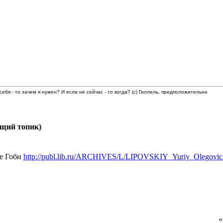
 себя - то зачем я нужен? И если не сейчас - то когда? (с) Гиллель, предположительно
бщий топик)
2
е Гоби
http://publ.lib.ru/ARCHIVES/L/LIPOVSKIY_Yuriy_Olegovich