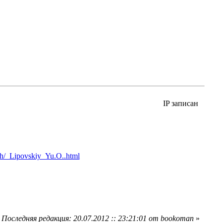
IP записан
/_Lipovskiy_Yu.O..html
«
Последняя редакция: 20.07.2012 :: 23:21:01 от bookoman
»