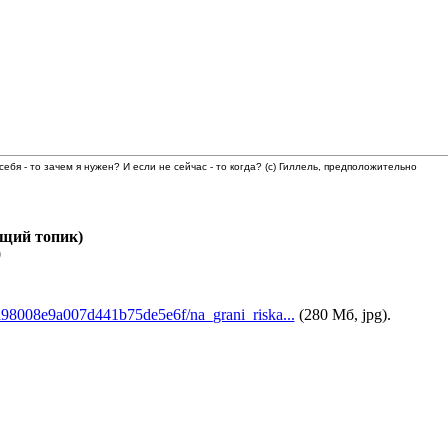
 себя - то зачем я нужен? И если не сейчас - то когда? (с) Гиллель, предположительно
бщий топик)
0
a98008e9a007d441b75de5e6f/na_grani_riska...
(280 Мб, jpg).