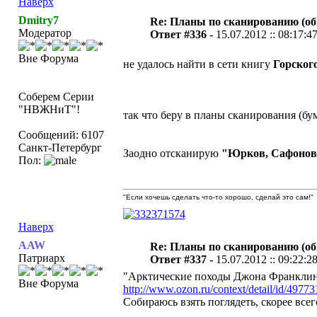
Наверх
Dmitry7
Re: Планы по сканированию (о
Модератор
Ответ #336 -
15.07.2012 :: 08:17:4
Вне Форума
не удалось найти в сети книгу
Горског
Соберем Серии
"НВЖНиТ"!
так что беру в планы сканирования (бу
Сообщений: 6107
Санкт-Петербург
Заодно отсканирую
"Юрков, Сафонова.
Пол:
"Если хочешь сделать что-то хорошо, сделай это сам!"
Наверх
AAW
Re: Планы по сканированию (о
Патриарх
Ответ #337 -
15.07.2012 :: 09:22:2
"Арктические походы Джона Франкли
Вне Форума
http://www.ozon.ru/context/detail/id/49773
Собираюсь взять поглядеть, скорее все