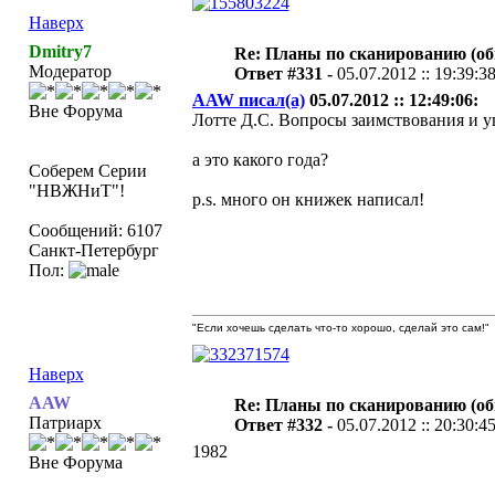
Наверх
Dmitry7
Re: Планы по сканированию (о
Модератор
Ответ #331 -
05.07.2012 :: 19:39:3
AAW писал(а)
05.07.2012 :: 12:49:06:
Вне Форума
Лотте Д.С. Вопросы заимствования и 
а это какого года?
Соберем Серии
"НВЖНиТ"!
p.s. много он книжек написал!
Сообщений: 6107
Санкт-Петербург
Пол:
"Если хочешь сделать что-то хорошо, сделай это сам!"
Наверх
AAW
Re: Планы по сканированию (о
Патриарх
Ответ #332 -
05.07.2012 :: 20:30:4
1982
Вне Форума