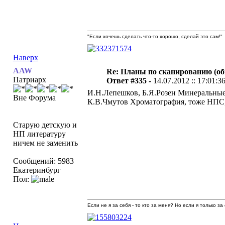
"Если хочешь сделать что-то хорошо, сделай это сам!"
Наверх
AAW
Re: Планы по сканированию (о
Патриарх
Ответ #335 -
14.07.2012 :: 17:01:3
И.Н.Лепешков, Б.Я.Розен Минеральные
Вне Форума
К.В.Чмутов Хроматография, тоже НПС,
Старую детскую и
НП литературу
ничем не заменить
Сообщений: 5983
Екатеринбург
Пол:
Если не я за себя - то кто за меня? Но если я только за