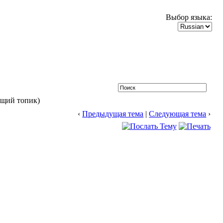
Выбор языка:
бщий топик)
‹
Предыдущая тема
|
Следующая тема
›