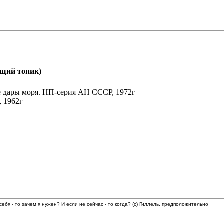
бщий топик)
6
 дары моря. НП-серия АН СССР, 1972г
 1962г
 себя - то зачем я нужен? И если не сейчас - то когда? (с) Гиллель, предположительно