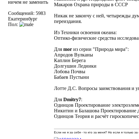
ничем не заменить
Макаров Охрана природы в СССР
Сообщений: 5983
Никак не закончу с ней, четырежды дума
Екатеринбург
переиздания.
Пол:
Из Техники освоения океана:
Оптико-физические средства исследова
Для
mor
из серии "Природа мира":
Апродов Вулканы
Каплин Берега
Долгушин Ледники
Лобова Почвы
Бабаев Пустыни
Лотте Д.С. Вопросы заимствования и 
Для
Dmitry7
:
Одинцов Проектирование электроэлеме
Никитин и Балашова Проектирование 
Одинцов Теория и расчёт гироскопиче
Если не я за себя - то кто за меня? Но если я только за