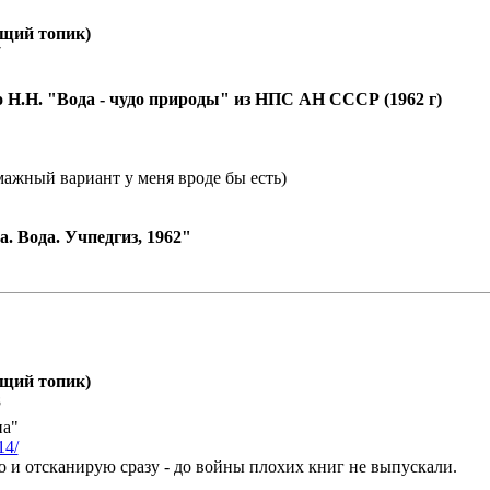
бщий топик)
7
о Н.Н. "Вода - чудо природы" из НПС АН СССР (1962 г)
мажный вариант у меня вроде бы есть)
 Вода. Учпедгиз, 1962"
бщий топик)
8
на"
14/
го и отсканирую сразу - до войны плохих книг не выпускали.