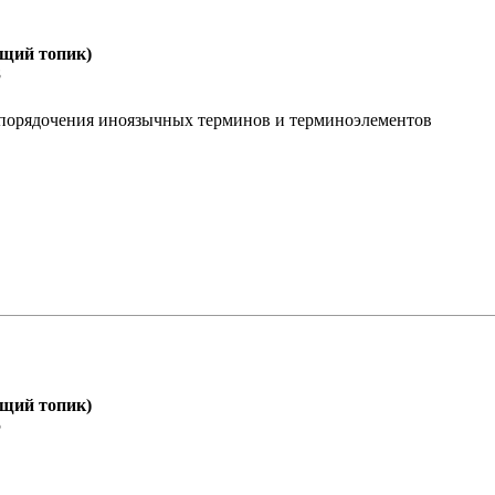
бщий топик)
8
упорядочения иноязычных терминов и терминоэлементов
бщий топик)
5