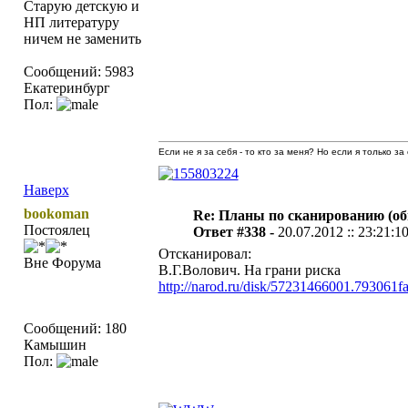
Старую детскую и
НП литературу
ничем не заменить
Сообщений: 5983
Екатеринбург
Пол:
Если не я за себя - то кто за меня? Но если я только за
Наверх
bookoman
Re: Планы по сканированию (о
Постоялец
Ответ #338 -
20.07.2012 :: 23:21:1
Отсканировал:
Вне Форума
В.Г.Волович. На грани риска
http://narod.ru/disk/57231466001.793061f
Сообщений: 180
Камышин
Пол: