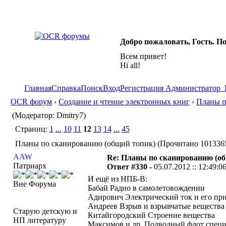
Добро пожаловать, Гость. П
Всем привет!
Hi all!
Главная
Справка
Поиск
Вход
Регистрация
Администратор
OCR форум
›
Создание и чтение электронных книг
›
Планы п
(Модератор: Dmitry7)
Страниц:
1
...
10
11
12
13
14
...
45
Планы по сканированию (общий топик) (Прочитано 1013365
AAW
Re: Планы по сканированию (о
Патриарх
Ответ #330 -
05.07.2012 :: 12:49:0
И ещё из НПБ-В:
Вне Форума
Бабай Радио в самолетовождении
Адирович Электрический ток и его пр
Андреев Взрыв и взрывчатые вещества
Старую детскую и
Китайгородский Строение вещества
НП литературу
Максимов и др. Подводный флот специ