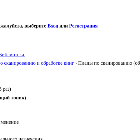
ожалуйста, выберите
Вход
или
Регистрация
Библиотека
о сканированию и обработке книг
› Планы по сканированию (о
 раз)
бщий топик)
6
именение
ального назначения