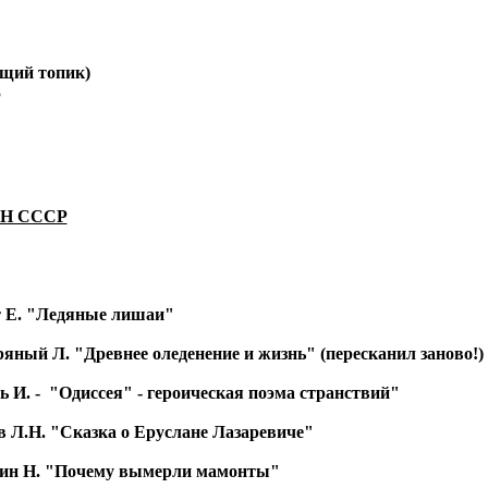
бщий топик)
8
 АН СССР
 Е. "Ледяные лишаи"
яный Л. "Древнее оледенение и жизнь" (пересканил заново!)
 И. - "Одиссея" - героическая поэма странствий"
Л.Н. "Сказка о Еруслане Лазаревиче"
ин Н. "Почему вымерли мамонты"