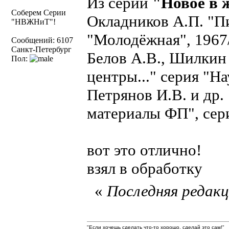
Из серии
"Новое в 
Соберем Серии
Окладников А.П. "П
"НВЖНиТ"!
"Молодёжная", 1967
Сообщений: 6107
Санкт-Петербург
Белов А.В., Шилкин
Пол:
центры..." серия "Н
Петрянов И.В. и др
материалы ФП", сер
вот это отлично!
взял в обработку
«
Последняя редакци
"Если хочешь сделать что-то хорошо, сделай это сам!"