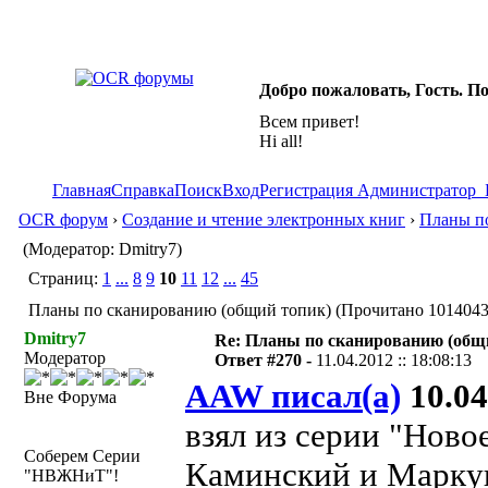
Добро пожаловать, Гость. П
Всем привет!
Hi all!
Главная
Справка
Поиск
Вход
Регистрация
Администратор
OCR форум
›
Создание и чтение электронных книг
›
Планы по
(Модератор: Dmitry7)
Страниц:
1
...
8
9
10
11
12
...
45
Планы по сканированию (общий топик) (Прочитано 1014043
Dmitry7
Re: Планы по сканированию (общ
Модератор
Ответ #270 -
11.04.2012 :: 18:08:13
AAW писал(а)
10.04
Вне Форума
взял из серии "Новое
Соберем Серии
Каминский и Маркуш
"НВЖНиТ"!