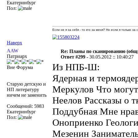
Екатеринбург
Пол:
Если не я за себя - то кто за меня? Но если я только за
Наверх
AAW
Re: Планы по сканированию (общ
Патриарх
Ответ #299 -
30.05.2012 :: 10:40:27
Из НПБ-Ш:
Вне Форума
Ядерная и термояде
Старую детскую и
Меркулов Что могут
НП литературу
ничем не заменить
Неелов Рассказы о т
Сообщений: 5983
Поддубная Мне нрав
Екатеринбург
Пол:
Оноприенко Геологи
Мезенин Заниматель