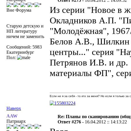
Ответ #275 -
16.04.2012 :: 14:09:52
Из серии "Новое в жи
Вне Форума
Окладников А.П. "П
Старую детскую и
"Молодёжная", 1967
НП литературу
ничем не заменить
Белов А.В., Шилкин
Сообщений: 5983
центры..." серия "Н
Екатеринбург
Пол:
Петрянов И.В. и др
материалы ФП", сер
Если не я за себя - то кто за меня? Но если я только за
Наверх
AAW
Re: Планы по сканированию (общ
Патриарх
Ответ #276 -
16.04.2012 :: 14:13:22