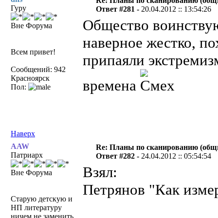
Re: Планы по сканированию (общ
Гуру
Ответ #281 -
20.04.2012 :: 13:54:26
Общество воинствую
Вне Форума
наверное жестко, по
Всем привет!
припаяли экстреми
Сообщений: 942
Красноярск
времена
Пол:
Наверх
AAW
Re: Планы по сканированию (общ
Патриарх
Ответ #282 -
24.04.2012 :: 05:54:54
Взял:
Вне Форума
Петрянов "Как измер
Старую детскую и
НП литературу
ничем не заменить