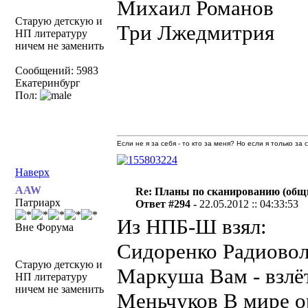
Михаил Романов
Старую детскую и
Три Лжедмитрия
НП литературу
ничем не заменить
Сообщений: 5983
Екатеринбург
Пол:
Если не я за себя - то кто за меня? Но если я только за
Наверх
AAW
Re: Планы по сканированию (общ
Патриарх
Ответ #294 -
22.05.2012 :: 04:33:53
Из НПБ-Ш взял:
Вне Форума
Сидоренко Радиовол
Старую детскую и
Маркуша Вам - взлё
НП литературу
ничем не заменить
Меньчуков В мире о