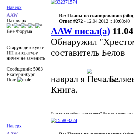
Наверх
AAW
Re: Планы по сканированию (общ
Патриарх
Ответ #272 -
12.04.2012 :: 10:08:40
AAW писал(а)
11.04
Вне Форума
Обнаружил "Хрестом
Старую детскую и
составитель Белов
НП литературу
ничем не заменить
Сообщений: 5983
Екатеринбург
наврал я
Беляев
Пол:
Книга.
Если не я за себя - то кто за меня? Но если я только за
Наверх
AAW