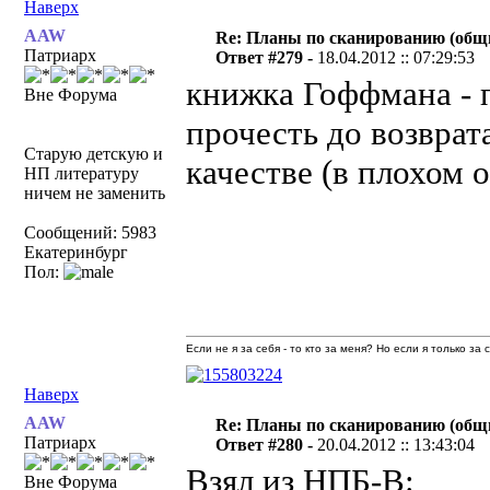
Наверх
AAW
Re: Планы по сканированию (общ
Патриарх
Ответ #279 -
18.04.2012 :: 07:29:53
книжка Гоффмана - п
Вне Форума
прочесть до возврат
Старую детскую и
качестве (в плохом о
НП литературу
ничем не заменить
Сообщений: 5983
Екатеринбург
Пол:
Если не я за себя - то кто за меня? Но если я только за
Наверх
AAW
Re: Планы по сканированию (общ
Патриарх
Ответ #280 -
20.04.2012 :: 13:43:04
Взял из НПБ-В:
Вне Форума