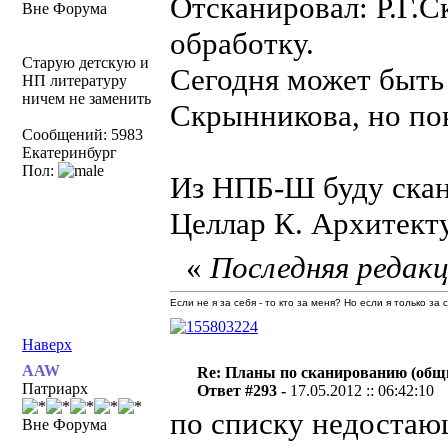
Отсканировал: Р.Г.С
Вне Форума
обработку.
Старую детскую и
Сегодня может быть 
НП литературу
ничем не заменить
Скрынникова, но по
Сообщений: 5983
Екатеринбург
Пол:
Из НПБ-Ш буду ска
Целлар К. Архитекту
«
Последняя редакц
Если не я за себя - то кто за меня? Но если я только за
Наверх
AAW
Re: Планы по сканированию (общ
Патриарх
Ответ #293 -
17.05.2012 :: 06:42:10
по списку недостающ
Вне Форума