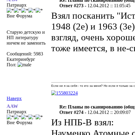
Re: Планы по сканированию (общ
Патриарх
Ответ #273 -
12.04.2012 :: 11:05:45
Взял посканить "Ис
Вне Форума
1948 (2е) и 1963 (3
Старую детскую и
взгляд, очень хорош
НП литературу
ничем не заменить
тоже имеется, в не-с
Сообщений: 5983
Екатеринбург
Пол:
Если не я за себя - то кто за меня? Но если я только за
Наверх
AAW
Re: Планы по сканированию (общ
Патриарх
Ответ #274 -
12.04.2012 :: 20:09:07
Из НПБ-В взял:
Вне Форума
Науменко Атомные с