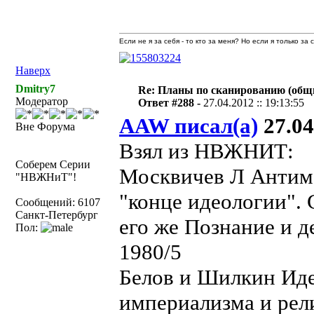
Если не я за себя - то кто за меня? Но если я только за
Наверх
Dmitry7
Re: Планы по сканированию (общ
Модератор
Ответ #288 -
27.04.2012 :: 19:13:55
AAW писал(а)
27.04
Вне Форума
Взял из НВЖНИТ:
Соберем Серии
Москвичев Л Антима
"НВЖНиТ"!
"конце идеологии".
Сообщений: 6107
Санкт-Петербург
его же Познание и 
Пол:
1980/5
Белов и Шилкин Иде
империализма и рел