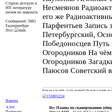
Старую детскую и
Несмеянов Радиоакт
НП литературу
ничем не заменить
его же Радиоактивн
Сообщений: 5983
Парфентьев Запись зв
Екатеринбург
Пол:
Петербургский, Осн
Победоносцев Путь 
Огородников На чём
Огородников Загадк
Паюсов Советский в
Если не я за себя - то кто за меня? Но если я только за
Наверх
AAW
Re: Планы по сканированию (общ
Патриарх