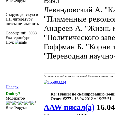
Взял
Вне Форума
Левандовский А. "К
Старую детскую и
"Пламенные револю
НП литературу
ничем не заменить
Андреев А. "Жизнь к
Сообщений: 5983
"Политического зав
Екатеринбург
Пол:
Гоффман Б. "Корни 
"Переводная научно
Если не я за себя - то кто за меня? Но если я только за
Наверх
Dmitry7
Re: Планы по сканированию (общ
Модератор
Ответ #277 -
16.04.2012 :: 19:25:51
AAW писал(а)
16.04
Вне Форума