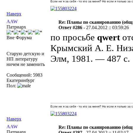
Если не я за себя - то кто за меня? Но если я только за
Наверх
AAW
Re: Планы по сканированию (общ
Патриарх
Ответ #286 -
27.04.2012 :: 03:59:26
по просьбе
qwert
от
Вне Форума
Крымский А. Е. Низ
Старую детскую и
Элм, 1981. — 487 с.
НП литературу
ничем не заменить
Сообщений: 5983
Екатеринбург
Пол:
Если не я за себя - то кто за меня? Но если я только за
Наверх
AAW
Re: Планы по сканированию (общ
Патриарх
Ответ #287 -
27.04.2012 :: 11:02:17