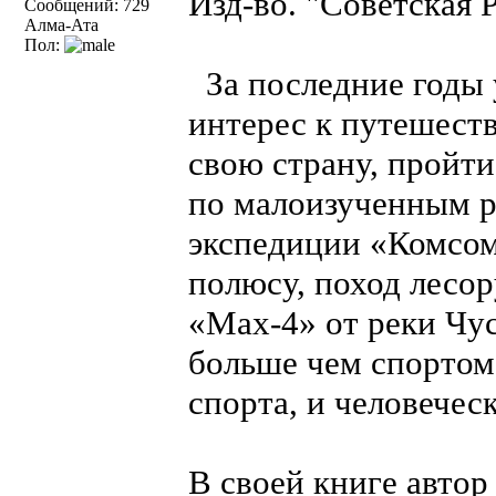
Изд-во. "Советская Р
Сообщений: 729
Алма-Ата
Пол:
За последние годы 
интерес к путешест
свою страну, пройт
по малоизученным р
экспедиции «Комсо
полюсу, поход лесор
«Мах-4» от реки Чу
больше чем спортом
спорта, и человечес
В своей книге автор