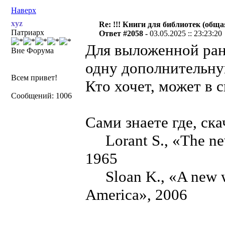
Наверх
xyz
Re: !!! Книги для библиотек (общая
Патриарх
Ответ #2058 -
03.05.2025 :: 23:23:20
Для выложенной ран
Вне Форума
одну дополнительну
Всем привет!
Кто хочет, может в 
Сообщений: 1006
Сами знаете где, ск
Lorant S., «The new 
1965
Sloan K., «A new wor
America», 2006