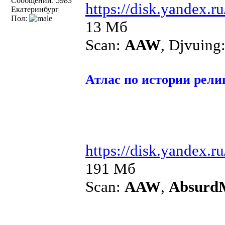
Сообщений: 5983
https://disk.yandex.
Екатеринбург
Пол:
13 Мб
Scan:
AAW
, Djvuing
Атлас по истории рели
https://disk.yandex
191 Мб
Scan:
AAW
,
Absurd