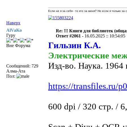
Если не я за себя - то кто за меня? Но если я только за
Наверх
AlVaKo
Re: !!! Книги для библиотек (общая
Гуру
Ответ #2061 -
16.05.2025 :: 10:54:05
Гильзин К.А.
Вне Форума
Электрические меж
Изд-во. Наука. 1964 г
Сообщений: 729
Алма-Ата
Пол:
https://transfiles.ru/
600 dpi / 320 стр. / 
Scan + Djvu + OCR :