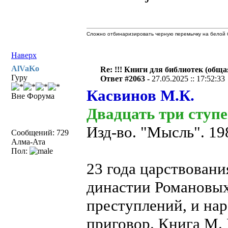
Сложно отбинаризировать черную перемычку на белой б
Наверх
AlVaKo
Re: !!! Книги для библиотек (общая
Гуру
Ответ #2063 -
27.05.2025 :: 17:52:33
Касвинов М.К.
Вне Форума
Двадцать три ступе
Изд-во. "Мысль". 198
Сообщений: 729
Алма-Ата
Пол:
23 года царствовани
династии Романовы
преступлений, и на
приговор. Книга М. 