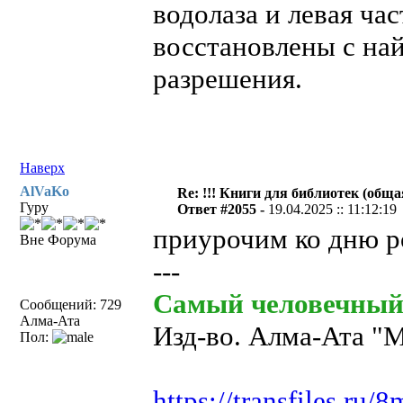
водолаза и левая ча
восстановлены с най
разрешения.
Наверх
AlVaKo
Re: !!! Книги для библиотек (общая
Гуру
Ответ #2055 -
19.04.2025 :: 11:12:19
приурочим ко дню 
Вне Форума
---
Самый человечный 
Сообщений: 729
Алма-Ата
Изд-во. Алма-Ата "М
Пол:
https://transfiles.ru/