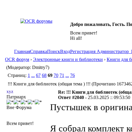
Добро пожаловать, Гость. П
Всем привет!
Hi all!
Главная
Справка
Поиск
Вход
Регистрация
Администратор
OCR форум
›
Электронные книги и библиотеки
›
Книги для б
(Модератор: Dmitry7)
Страниц:
1
...
67
68
69
70
71
...
76
!!! Книги для библиотек (общая тема ) !!! (Прочитано 1673462
xyz
Re: !!! Книги для библиотек (общая
Патриарх
Ответ #2040 -
25.03.2025 :: 09:53:50
Пустышек в оригина
Вне Форума
Всем привет!
Я собрал комплект 