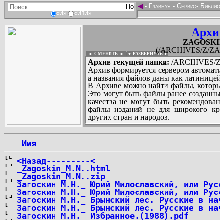
◄
-
Главная
-
Сервис
-
Библио
«И»
«ИЛИ»
Архи
ZAGOSKIN_
(/ARCHIVES/Z/ZAG
◄ СМЕНИТЬ
►
|
▼ РАЗВЕРНУТЬ ▼
Архив текущей папки:
/ARCHIVES/Z/
Архив формируется сервером автомати
а названия файлов даны как латиницей
В Архиве можно найти файлы, которы
Это могут быть файлы ранее созданны
качества не могут быть рекомендован
файлы изданий не для широкого кру
других стран и народов.
 Имя
...
<Назад---------<
_Zagoskin_M.N..html
_Zagoskin_M.N..zip
Загоскин М.Н._ Юрий Милославский, или Рус
Загоскин М.Н._ Юрий Милославский, или Рус
Загоскин М.Н._ Брынский лес. Русские в на
Загоскин М.Н._ Брынский лес. Русские в на
Загоскин М.Н._ Избранное.(1988).pdf