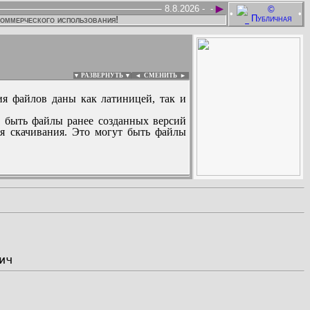
►
8.8.2026 -
-
•
•
коммерческого использования!
▼ РАЗВЕРНУТЬ ▼
|
◄
СМЕНИТЬ ►
ия файлов даны как латиницей, так и
 быть файлы ранее созданных версий
ля скачивания. Это могут быть файлы
: