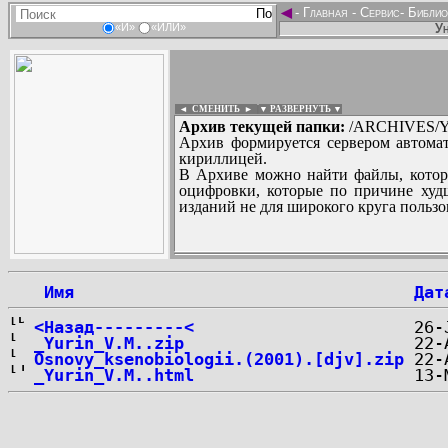
◄
-
Главная
-
Сервис
-
Библио
Ун
«И»
«ИЛИ»
◄ СМЕНИТЬ
►
|
▼ РАЗВЕРНУТЬ ▼
Архив текущей папки:
/ARCHIVES/YU
Архив формируется сервером автомат
кириллицей.
В Архиве можно найти файлы, котор
оцифровки, которые по причине худш
изданий не для широкого круга пользо
...
 Имя
Дат
<Назад---------<
_Yurin_V.M..zip
Osnovy_ksenobiologii.(2001).[djv].zip
_Yurin_V.M..html