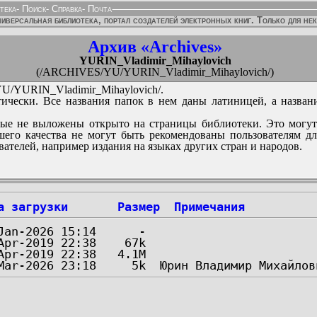
тека
-
Поиск
-
Справка
-
Почта
иверсальная библиотека, портал создателей электронных книг. Только для не
Архив «Archives»
YURIN_Vladimir_Mihaylovich
(/ARCHIVES/YU/YURIN_Vladimir_Mihaylovich/)
/YURIN_Vladimir_Mihaylovich/.
ически. Все названия папок в нем даны латиницей, а назван
ые не выложены открыто на страницы библиотеки. Это могут
его качества не могут быть рекомендованы пользователям д
вателей, например издания на языках других стран и народов.
а загрузки
Размер
Примечания