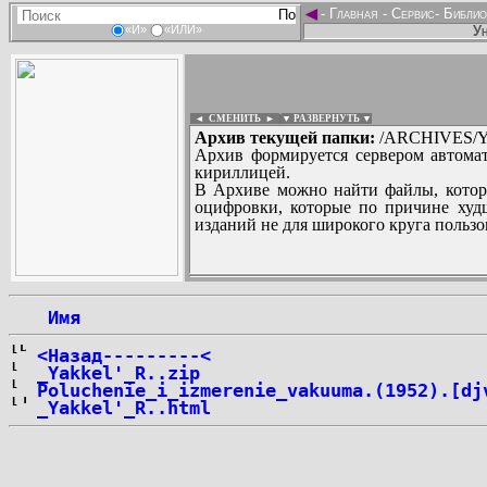
◄
-
Главная
-
Сервис
-
Библио
Ун
«И»
«ИЛИ»
◄ СМЕНИТЬ
►
|
▼ РАЗВЕРНУТЬ ▼
Архив текущей папки:
/ARCHIVES/YA
Архив формируется сервером автомат
кириллицей.
В Архиве можно найти файлы, котор
оцифровки, которые по причине худш
изданий не для широкого круга пользо
...
 Имя
<Назад---------<
_Yakkel'_R..zip
Poluchenie_i_izmerenie_vakuuma.(1952).[dj
_Yakkel'_R..html