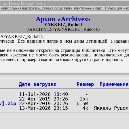
тека
-
Поиск
-
Справка
-
Почта
иверсальная библиотека, портал создателей электронных книг. Только для не
Архив «Archives»
YAKKEL'_Rudol'f
(/ARCHIVES/YA/YAKKEL'_Rudol'f/)
/YAKKEL'_Rudol'f/.
ически. Все названия папок в нем даны латиницей, а назван
ые не выложены открыто на страницы библиотеки. Это могут
его качества не могут быть рекомендованы пользователям д
вателей, например издания на языках других стран и народов.
Дата загрузки
Размер
Примечания
v].zip