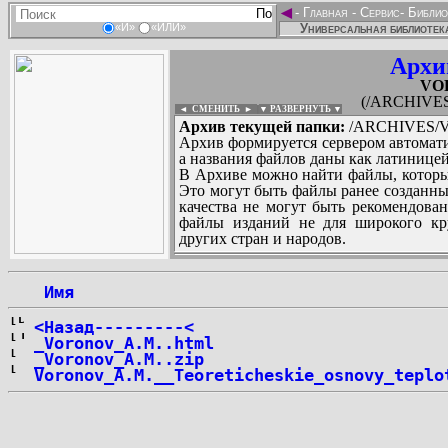
◄
-
Главная
-
Сервис
-
Библио
Универсальная библиотека
«И»
«ИЛИ»
Архи
VO
(/ARCHIVE
◄ СМЕНИТЬ
►
|
▼ РАЗВЕРНУТЬ ▼
Архив текущей папки:
/ARCHIVES/
Архив формируется сервером автомати
а названия файлов даны как латиницей
В Архиве можно найти файлы, которы
Это могут быть файлы ранее созданны
качества не могут быть рекомендован
файлы изданий не для широкого кру
других стран и народов.
 Имя
...
<Назад---------<
_Voronov_A.M..html
_Voronov_A.M..zip
Voronov_A.M.__Teoreticheskie_osnovy_teplo