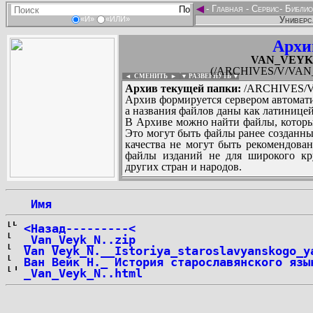
◄
-
Главная
-
Сервис
-
Библио
Универс
«И»
«ИЛИ»
Архи
VAN_VEYK_Nik
(/ARCHIVES/V/VAN_VE
◄ СМЕНИТЬ
►
|
▼ РАЗВЕРНУТЬ ▼
Архив текущей папки:
/ARCHIVES/V/V
Архив формируется сервером автомати
а названия файлов даны как латиницей
В Архиве можно найти файлы, которы
Это могут быть файлы ранее созданны
качества не могут быть рекомендован
файлы изданий не для широкого кру
других стран и народов.
 Имя
...
<Назад---------<
_Van_Veyk_N..zip
Van Veyk_N.__Istoriya_staroslavyanskogo_y
Ван Вейк Н._ История старославянского язы
_Van_Veyk_N..html