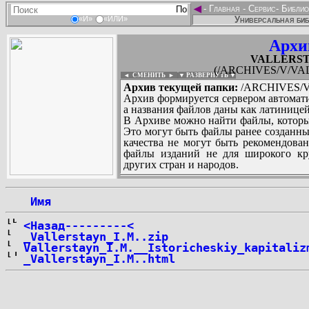
◄
-
Главная
-
Сервис
-
Библио
Универсальная биб
«И»
«ИЛИ»
Архи
VALLERSTA
(/ARCHIVES/V/VAL
◄ СМЕНИТЬ
►
|
▼ РАЗВЕРНУТЬ ▼
Архив текущей папки:
/ARCHIVES/V
Архив формируется сервером автомати
а названия файлов даны как латиницей
В Архиве можно найти файлы, которы
Это могут быть файлы ранее созданны
качества не могут быть рекомендован
файлы изданий не для широкого кру
других стран и народов.
 Имя
...
<Назад---------<
_Vallerstayn_I.M..zip
Vallerstayn_I.M.__Istoricheskiy_kapitaliz
_Vallerstayn_I.M..html