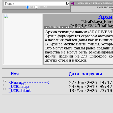
◄
-
Главная
-
Сервис
-
Библио
Универсаль
«И»
«ИЛИ»
Т
Архи
''Ural'skaya_istor
(/ARCHIVES/U/''Ural'skaya_
◄ СМЕНИТЬ
►
|
▼ РАЗВЕРНУТЬ ▼
Архив текущей папки:
/ARCHIVES/U/''U
Архив формируется сервером автомати
а названия файлов даны как латиницей
В Архиве можно найти файлы, которы
Это могут быть файлы ранее созданны
качества не могут быть рекомендован
файлы изданий не для широкого кру
других стран и народов.
 Имя
Дата загрузки
...
<Назад---------<
_UIB.zip
_UIB.html