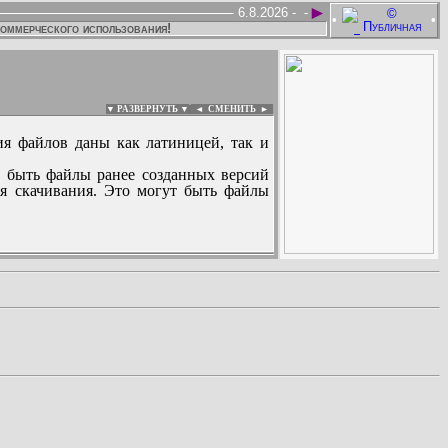
►
6.8.2026 -
-
•
•
коммерческого использования!
▼ РАЗВЕРНУТЬ ▼
|
◄
СМЕНИТЬ ►
ия файлов даны как латиницей, так и
 быть файлы ранее созданных версий
ля скачивания. Это могут быть файлы
: