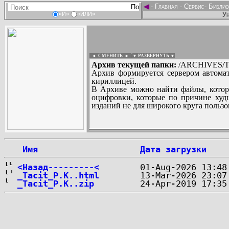
◄
-
Главная
-
Сервис
-
Библио
Ун
«И»
«ИЛИ»
◄ СМЕНИТЬ
►
|
▼ РАЗВЕРНУТЬ ▼
Архив текущей папки:
/ARCHIVES/T/T
Архив формируется сервером автомат
кириллицей.
В Архиве можно найти файлы, котор
оцифровки, которые по причине худш
изданий не для широкого круга пользо
...
 Имя
Дата загрузки
<Назад---------<
_Tacit_P.K..html
_Tacit_P.K..zip