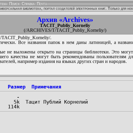
тека
-
Поиск
-
Справка
-
Почта
иверсальная библиотека, портал создателей электронных книг. Только для не
Архив «Archives»
TACIT_Publiy_Korneliy
(/ARCHIVES/T/TACIT_Publiy_Korneliy/)
ACIT_Publiy_Korneliy/.
ически. Все названия папок в нем даны латиницей, а назван
ые не выложены открыто на страницы библиотеки. Это могут
его качества не могут быть рекомендованы пользователям д
вателей, например издания на языках других стран и народов.
Размер
Примечания