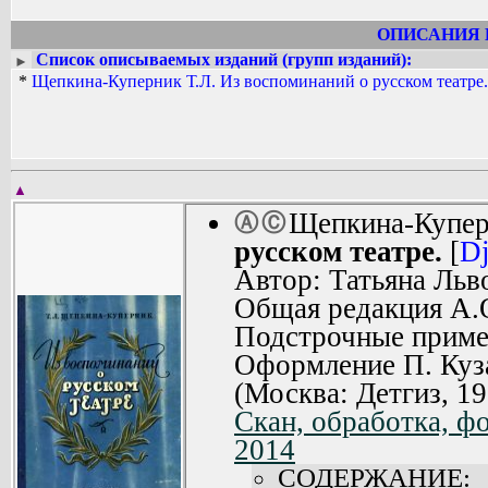
ОПИСАНИЯ 
Список описываемых изданий (групп изданий):
►
*
Щепкина-Куперник Т.Л. Из воспоминаний о русском театре.
▲
Щепкина-Купер
Ⓐ
Ⓒ
русском театре.
[
Dj
Автор: Татьяна Ль
Общая редакция А.О
Подстрочные приме
Оформление П. Куз
(Москва: Детгиз, 19
Скан, обработка, ф
2014
СОДЕРЖАНИЕ: