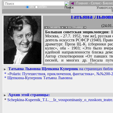
◄
-
Главная
-
Сервис
-
Библио
«И»
«ИЛИ»
Универсаль
Т
Татьяна Львов
(24.01
◄ СМЕНИТЬ
►
|
▼ О СТРАНИЦЕ ▼
Большая советская энциклопедия:
Щ
Москва, - 27.7. 1952, там же], русска
деятель искусств РСФСР (1940). Прав
драматург. Проза Щ.-К. (сборники р
кулис», оба - 1903; «Это было вчера
идейной направленности близка демок
Автор стихотворения «От павших тв
песней, и многих др. Писала путе
литературного наследия Щ.-К. - перев
де Вега, Мольер, Гольдони, Р.Б. Шерида
Татьяна Львовна Щепкина Куперник
на страницах библи
►
*
«Polaris: Путешествия, приключения, фантастика», №№200-2
Вадим Ершов...
*
Щепкина-Куперник Татьяна Львовна
...
СПИСОК НЕКОТОРЫХ ОЦИФРОВА
...
Архив этой страницы:
►
*
Schepkina-Kupernik_T.L.__Iz_vosspominaniy_o_russkom_teatre.(