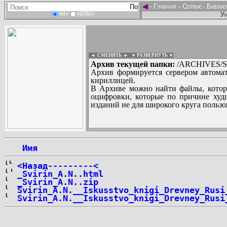
◄
-
Главная
-
Сервис
-
Библио
Ун
«И»
«ИЛИ»
◄ СМЕНИТЬ
►
|
▼ РАЗВЕРНУТЬ ▼
Архив текущей папки:
/ARCHIVES/S/SV
Архив формируется сервером автомат
кириллицей.
В Архиве можно найти файлы, котор
оцифровки, которые по причине худш
изданий не для широкого круга пользо
...
 Имя
<Назад---------<
_Svirin_A.N..html
_Svirin_A.N..zip
Svirin_A.N.__Iskusstvo_knigi_Drevney_Rusi
Svirin_A.N.__Iskusstvo_knigi_Drevney_Rusi