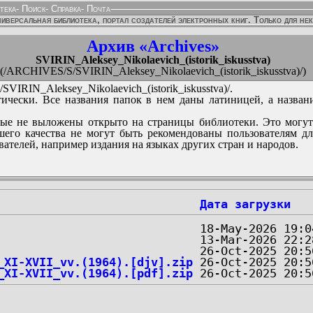
тека
-
Поиск
-
Справка
-
Почта
иверсальная библиотека, портал создателей электронных книг. Только для не
Архив «Archives»
SVIRIN_Aleksey_Nikolaevich_(istorik_iskusstva)
(/ARCHIVES/S/SVIRIN_Aleksey_Nikolaevich_(istorik_iskusstva)/)
IRIN_Aleksey_Nikolaevich_(istorik_iskusstva)/.
ически. Все названия папок в нем даны латиницей, а назван
ые не выложены открыто на страницы библиотеки. Это могут
его качества не могут быть рекомендованы пользователям д
вателей, например издания на языках других стран и народов.
Дата загрузки
_XI-XVII_vv.(1964).[djv].zip
_XI-XVII_vv.(1964).[pdf].zip