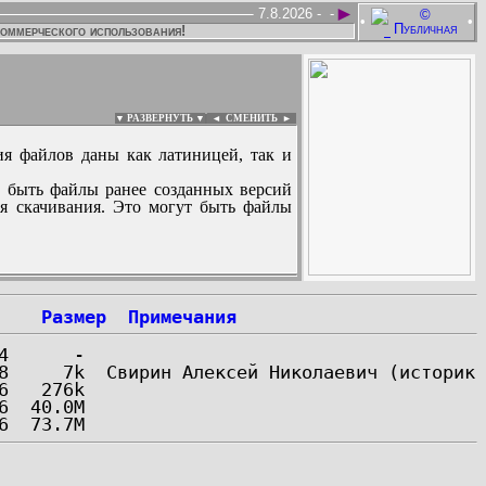
►
7.8.2026 -
-
•
•
коммерческого использования!
▼ РАЗВЕРНУТЬ ▼
|
◄
СМЕНИТЬ ►
ия файлов даны как латиницей, так и
 быть файлы ранее созданных версий
ля скачивания. Это могут быть файлы
:
Размер
Примечания